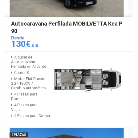
Autocaravana Perfilada MOBILVETTA Kea P
90
Desde
130€
dia
Alquiler de
Autocaravana
Perfilada en Alicante
Carnet B
Motor Fiat Ducato
2.2 - 180CV /
Cambio automático
4 Plazas para
Dormir
4 Plazas para
Viajar
4 Plazas para Comer
4 PLAZAS