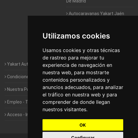
De Madrid
Autocaravanas Yakart Jaén
Autocaravanas Yakart Lugo
Utilizamos cookies
Autocaravanas Yakart Valencia
Usamos cookies y otras técnicas
Autocaravanas Yakart Vitoria
de rastreo para mejorar tu
Yakart Autocaravanas · La empresa
experiencia de navegación en
nuestra web, para mostrarte
Condiciones de Alquiler de Yakart
contenidos personalizados y
anuncios adecuados, para analizar
Nuestra Política de Privacidad
el tráfico en nuestra web y para
comprender de donde llegan
Empleo - Trabaja con nosotros
nuestros visitantes.
Acceso - Intranet de Franquiciados
OK
Configurar