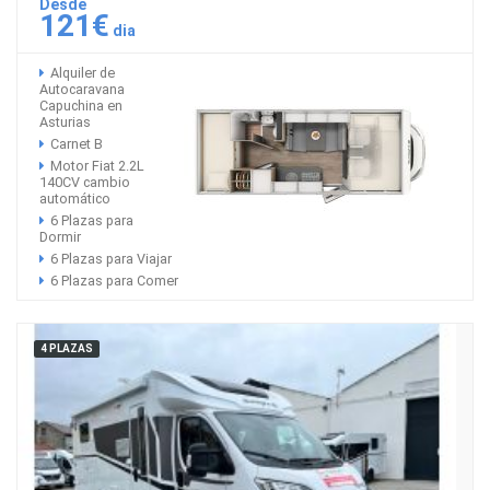
Desde
121€
dia
Alquiler de
Autocaravana
Capuchina en
Asturias
Carnet B
Motor Fiat 2.2L
140CV cambio
automático
6 Plazas para
Dormir
6 Plazas para Viajar
6 Plazas para Comer
4 PLAZAS