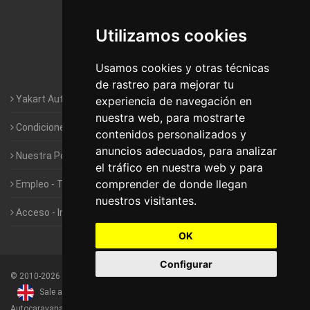
Autocaravanas Yakart Lugo
Utilizamos cookies
Autocaravanas Yakart Valencia
Usamos cookies y otras técnicas
Autocaravanas Yakart Vitoria
de rastreo para mejorar tu
Yakart Autocaravanas · La empresa
experiencia de navegación en
nuestra web, para mostrarte
Condiciones de Alquiler de Yakart
contenidos personalizados y
anuncios adecuados, para analizar
Nuestra Política de Privacidad
el tráfico en nuestra web y para
comprender de donde llegan
Empleo - Trabaja con nosotros
nuestros visitantes.
Acceso - Intranet de Franquiciados
OK
Configurar
©
2010-2026
Yakart Autocaravanas · Todos los derechos reservados
Sale and rentals of motorhomes
Alquiler y Venta de
Autocaravanas