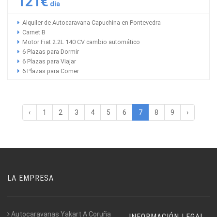
121€
dia
Alquiler de Autocaravana Capuchina en Pontevedra
Carnet B
Motor Fiat 2.2L 140 CV cambio automático
6 Plazas para Dormir
6 Plazas para Viajar
6 Plazas para Comer
‹
1
2
3
4
5
6
7
8
9
›
LA EMPRESA
Autocaravanas Yakart A Coruña
INFORMACIÓN LEGAL