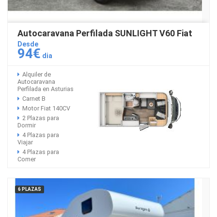
Autocaravana Perfilada SUNLIGHT V60 Fiat
Desde
94€
dia
Alquiler de
Autocaravana
Perfilada en Asturias
Carnet B
Motor Fiat 140CV
2 Plazas para
Dormir
4 Plazas para
Viajar
4 Plazas para
Comer
6 PLAZAS