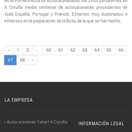
en la Primera Ruta de Autocaravanas!El día 2 nos juntaremos en
A Coruña medio centenar de autocaravanas procedentes de
toda España, Portugal y Francia. Estamos muy ilusionados e
inmersos en la preparación de la Ruta, de la que se han hecho...
‹
1
2
...
60
61
62
63
64
65
66
67
68
›
LA EMPRESA
Autocaravanas Yakart A Coruña
INFORMACIÓN LEGAL