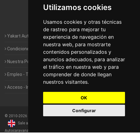
Utilizamos cookies
Autocaravanas Yakart Valencia
Usamos cookies y otras técnicas
Autocaravanas Yakart Vitoria
de rastreo para mejorar tu
Yakart Autocaravanas · La empresa
experiencia de navegación en
nuestra web, para mostrarte
Condiciones de Alquiler de Yakart
contenidos personalizados y
anuncios adecuados, para analizar
Nuestra Política de Privacidad
el tráfico en nuestra web y para
comprender de donde llegan
Empleo - Trabaja con nosotros
nuestros visitantes.
Acceso - Intranet de Franquiciados
OK
Configurar
©
2010-2026
Yakart Autocaravanas · Todos los derechos reservados
Sale and rentals of motorhomes
Alquiler y Venta de
Autocaravanas