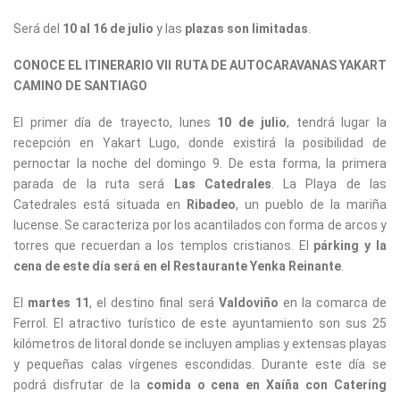
Será del
10 al 16 de julio
y las
plazas son limitadas
.
CONOCE EL ITINERARIO VII RUTA DE AUTOCARAVANAS YAKART
CAMINO DE SANTIAGO
El primer día de trayecto, lunes
10 de julio
, tendrá lugar la
recepción en Yakart Lugo, donde existirá la posibilidad de
pernoctar la noche del domingo 9. De esta forma, la primera
parada de la ruta será
Las Catedrales
. La Playa de las
Catedrales está situada en
Ribadeo
, un pueblo de la mariña
lucense. Se caracteriza por los acantilados con forma de arcos y
torres que recuerdan a los templos cristianos. El
párking y la
cena de este día será en el Restaurante Yenka Reinante
.
El
martes 11
, el destino final será
Valdoviño
en la comarca de
Ferrol. El atractivo turístico de este ayuntamiento son sus 25
kilómetros de litoral donde se incluyen amplias y extensas playas
y pequeñas calas vírgenes escondidas. Durante este día se
podrá disfrutar de la
comida o cena en Xaíña con Catering