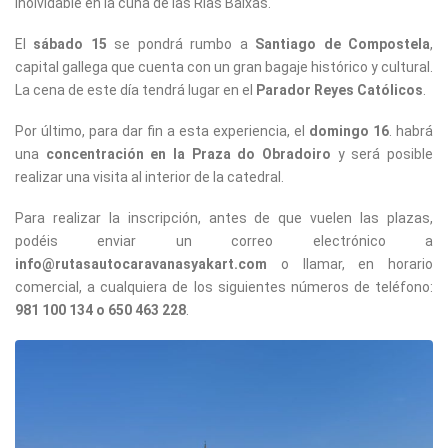
inolvidable en la cuna de las Rías Baixas.
El
sábado 15
se pondrá rumbo a
Santiago de Compostela
,
capital gallega que cuenta con un gran bagaje histórico y cultural.
La cena de este día tendrá lugar en el
Parador Reyes Católicos
.
Por último, para dar fin a esta experiencia, el
domingo 16
. habrá
una
concentración en la Praza do Obradoiro
y será posible
realizar una visita al interior de la catedral.
Para realizar la inscripción, antes de que vuelen las plazas,
podéis enviar un correo electrónico a
info@rutasautocaravanasyakart.com
o llamar, en horario
comercial, a cualquiera de los siguientes números de teléfono:
981 100 134 o 650 463 228
.