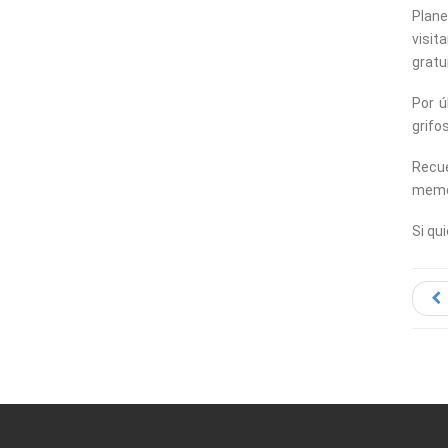
Plane
visit
gratu
Por ú
grifo
Recu
memo
Si qu