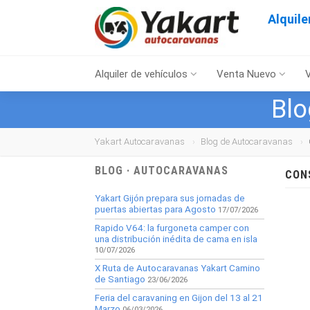
Alquil
Alquiler de vehículos
Venta Nuevo
Blo
Yakart Autocaravanas
Blog de Autocaravanas
BLOG · AUTOCARAVANAS
CON
Yakart Gijón prepara sus jornadas de
puertas abiertas para Agosto
17/07/2026
Rapido V64: la furgoneta camper con
una distribución inédita de cama en isla
10/07/2026
X Ruta de Autocaravanas Yakart Camino
de Santiago
23/06/2026
Feria del caravaning en Gijon del 13 al 21
Marzo
06/03/2026