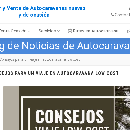
er y Venta de Autocaravanas nuevas
y de ocasión
Contac
Venta Ocasión
Servicios
Rutas en Autocaravana
g de Noticias de Autocarav
Consejos para un viaje en autocaravana low cost
SEJOS PARA UN VIAJE EN AUTOCARAVANA LOW COST