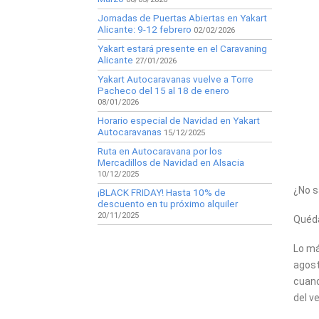
Jornadas de Puertas Abiertas en Yakart
Alicante: 9-12 febrero
02/02/2026
Yakart estará presente en el Caravaning
Alicante
27/01/2026
Yakart Autocaravanas vuelve a Torre
Pacheco del 15 al 18 de enero
08/01/2026
Horario especial de Navidad en Yakart
Autocaravanas
15/12/2025
Ruta en Autocaravana por los
Mercadillos de Navidad en Alsacia
10/12/2025
¿No s
¡BLACK FRIDAY! Hasta 10% de
descuento en tu próximo alquiler
20/11/2025
Quéda
Lo má
agost
cuand
del v