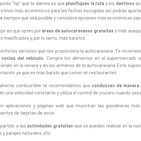
gundo “tip” que te damos es que
planifiques la ruta
y los
destinos
qu
estinos más económicos para las fechas escogidas así podrás ajusta
es
siempre que sea posible y considera opciones más económicas para ll
jor es que optes por
áreas de autocaravanas gratuitas
o más asequi
 masificados y, por lo tanto, más baratos.
echa los servicios que nos proporciona la autocaravana. Te recom
 cocina del vehículo.
Compra los alimentos en el supermercado o n
énalo en la nevera y en los armarios de la autocaravana. Esto supon
ntación ya que es más barato que comer en restaurantes.
 ahorrar combustible te recomendamos que
conduzcas de manera e
n una velocidad constante y utiliza el control de crucero cuando sea 
en aplicaciones y páginas web que muestran las gasolineras más 
entos de tarjetas de socio.
partido a las
actividades gratuitas
que se pueden realizar en la nat
s y parajes naturales, etc.