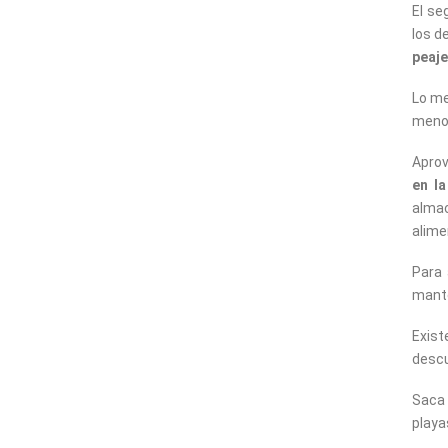
El se
los d
peaj
Lo me
menos
Aprov
en la
almac
alime
Para
manté
Exist
descu
Saca 
playa