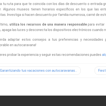
a tu ruta para que te coincida con los días de descuento o entrada gr
ar. Algunos museos tienen horarios específicos en los que las en
itas. Investiga si hacen descuento por familia numerosa, carné de est
ltimo,
utiliza los recursos de una manera responsable
para evitar
s, apaga las luces y desconecta los dispositivos electrónicos cuando 
erda adaptar estos consejos a tus preferencias y necesidades p
rable en autocaravana!
ieres probar la experiencia y seguir estas recomendaciones puedes
al
Garantizando tus vacaciones con autocaravanas...
Fiest