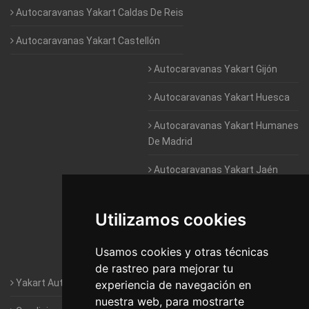
Autocaravanas Yakart Caldas De Reis
Autocaravanas Yakart Castellón
Autocaravanas Yakart Gijón
Autocaravanas Yakart Huesca
Autocaravanas Yakart Humanes
De Madrid
Autocaravanas Yakart Jaén
Autocaravanas Yakart Lugo
Utilizamos cookies
Autocaravanas Yakart Valencia
Usamos cookies y otras técnicas
Autocaravanas Yakart Vitoria
de rastreo para mejorar tu
Yakart Autocaravanas · La empresa
experiencia de navegación en
nuestra web, para mostrarte