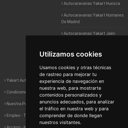
Autocaravanas Yakart Huesca
Autocaravanas Yakart Humanes
De Madrid
Autocaravanas Yakart Jaén
Autocaravanas Yakart Lugo
Utilizamos cookies
Autocaravanas Yakart Valencia
Usamos cookies y otras técnicas
Autocaravanas Yakart Vitoria
de rastreo para mejorar tu
Yakart Autocaravanas · La empresa
experiencia de navegación en
nuestra web, para mostrarte
Condiciones de Alquiler de Yakart
contenidos personalizados y
anuncios adecuados, para analizar
Nuestra Política de Privacidad
el tráfico en nuestra web y para
comprender de donde llegan
Empleo - Trabaja con nosotros
nuestros visitantes.
Acceso - Intranet de Franquiciados