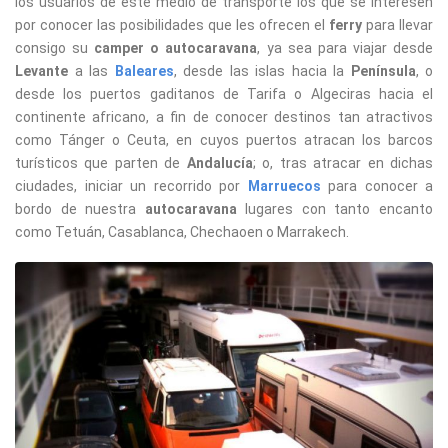
los usuarios de este medio de transporte los que se interesen
por conocer las posibilidades que les ofrecen el
ferry
para llevar
consigo su
camper o autocaravana
, ya sea para viajar desde
Levante
a las
Baleares
, desde las islas hacia la
Península
, o
desde los puertos gaditanos de Tarifa o Algeciras hacia el
continente africano, a fin de conocer destinos tan atractivos
como Tánger o Ceuta, en cuyos puertos atracan los barcos
turísticos que parten de
Andalucía
; o, tras atracar en dichas
ciudades, iniciar un recorrido por
Marruecos
para conocer a
bordo de nuestra
autocaravana
lugares con tanto encanto
como Tetuán, Casablanca, Chechaoen o Marrakech.