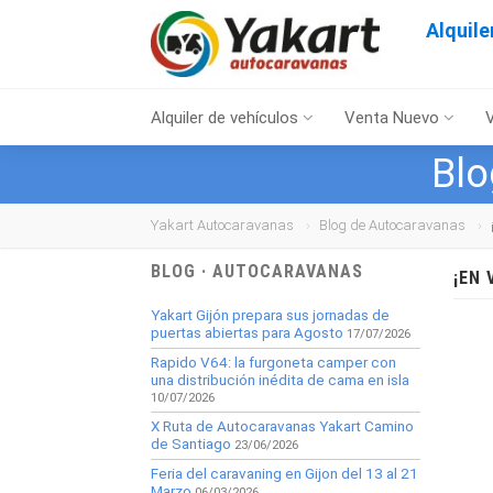
Alquil
Alquiler de vehículos
Venta Nuevo
Blo
Yakart Autocaravanas
Blog de Autocaravanas
BLOG · AUTOCARAVANAS
¡EN
Yakart Gijón prepara sus jornadas de
puertas abiertas para Agosto
17/07/2026
Rapido V64: la furgoneta camper con
una distribución inédita de cama en isla
10/07/2026
X Ruta de Autocaravanas Yakart Camino
de Santiago
23/06/2026
Feria del caravaning en Gijon del 13 al 21
Marzo
06/03/2026