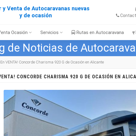
er y Venta de Autocaravanas nuevas
y de ocasión
Contac
Venta Ocasión
Servicios
Rutas en Autocaravana
g de Noticias de Autocarav
¡En VENTA! Concorde Charisma 920 G de Ocasión en Alicante
 VENTA! CONCORDE CHARISMA 920 G DE OCASIÓN EN ALIC