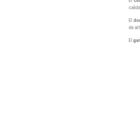
El
cu
calid
El
do
de al
El
gar