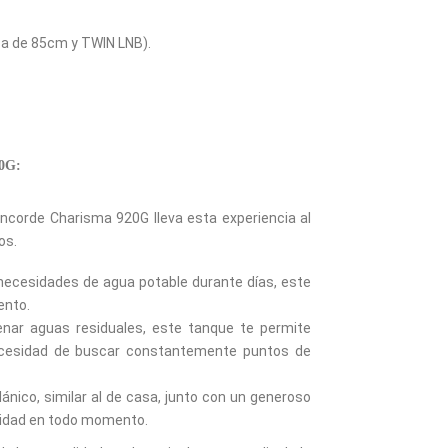
ica de 85cm y TWIN LNB).
20G:
oncorde Charisma 920G lleva esta experiencia al
os.
 necesidades de agua potable durante días, este
ento.
ar aguas residuales, este tanque te permite
necesidad de buscar constantemente puntos de
nico, similar al de casa, junto con un generoso
didad en todo momento.