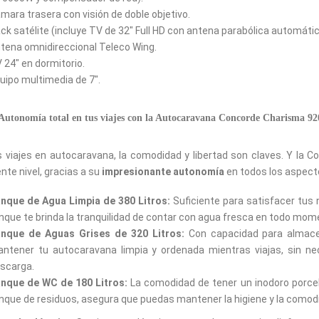
mara trasera con visión de doble objetivo.
ck satélite (incluye TV de 32" Full HD con antena parabólica automát
tena omnidireccional Teleco Wing.
 24" en dormitorio.
uipo multimedia de 7".
Autonomía total en tus viajes con la Autocaravana Concorde Charisma 9
s viajes en autocaravana, la comodidad y libertad son claves. Y la C
ente nivel, gracias a su
impresionante autonomía
en todos los aspect
nque de Agua Limpia de 380 Litros:
Suficiente para satisfacer tus
nque te brinda la tranquilidad de contar con agua fresca en todo mom
nque de Aguas Grises de 320 Litros:
Con capacidad para almacen
ntener tu autocaravana limpia y ordenada mientras viajas, sin 
scarga.
nque de WC de 180 Litros:
La comodidad de tener un inodoro porcelá
nque de residuos, asegura que puedas mantener la higiene y la como