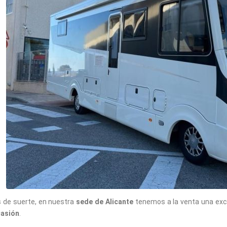
 de suerte, en nuestra
sede de Alicante
tenemos a la venta una ex
casión
.