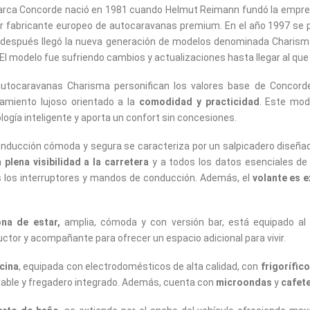
rca Concorde nació en 1981 cuando Helmut Reimann fundó la empresa 
 fabricante europeo de autocaravanas premium. En el año 1997 se pr
después llegó la nueva generación de modelos denominada Charisma,
. El modelo fue sufriendo cambios y actualizaciones hasta llegar al qu
utocaravanas Charisma personifican los valores base de Concord
amiento lujoso orientado a la
comodidad y practicidad
. Este mod
logía inteligente y aporta un confort sin concesiones.
nducción cómoda y segura se caracteriza por un salpicadero diseña
a
plena visibilidad a la carretera
y a todos los datos esenciales de 
 los interruptores y mandos de conducción. Además, el
volante es e
.
na de estar,
amplia, cómoda y con versión bar, está equipado al m
ctor y acompañante para ofrecer un espacio adicional para vivir.
cina
, equipada con electrodomésticos de alta calidad, con
frigorífico
dable y fregadero integrado. Además, cuenta con
microondas
y
cafet