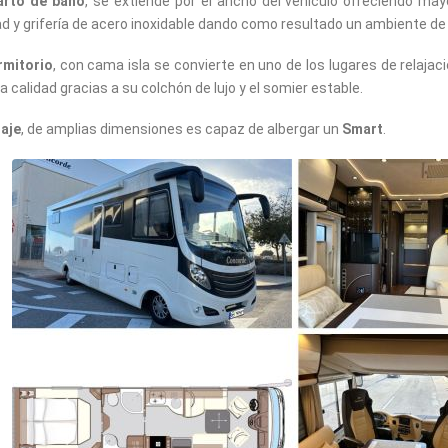
arto de baño
, se extiende por el ancho del vehículo ofreciendo ma
ad y grifería de acero inoxidable dando como resultado un ambiente de 
rmitorio
, con cama isla se convierte en uno de los lugares de relaja
ta calidad gracias a su colchón de lujo y el somier estable.
aje
, de amplias dimensiones es capaz de albergar un
Smart
.