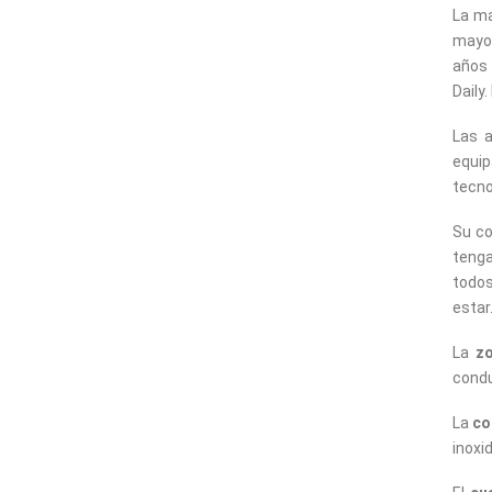
La ma
mayor
años 
Daily
Las a
equip
tecno
Su co
teng
todos
estar
La
zo
condu
La
co
inoxi