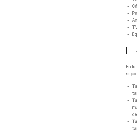
Cá
Pa
An
TV
Eq
En lo
sigui
Ta
ta
Ta
ma
de
Ta
ta