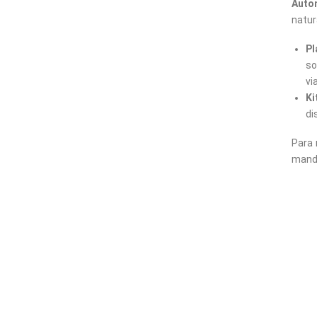
Auto
natur
Pl
so
vi
Ki
di
Para 
manda