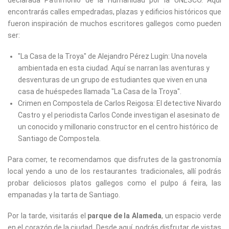
declarada Patrimonio de la Humanidad por la UNESCO. Aquí
encontrarás calles empedradas, plazas y edificios históricos que
fueron inspiración de muchos escritores gallegos como pueden
ser:
"La Casa de la Troya" de Alejandro Pérez Lugín: Una novela
ambientada en esta ciudad. Aquí se narran las aventuras y
desventuras de un grupo de estudiantes que viven en una
casa de huéspedes llamada "La Casa de la Troya".
Crimen en Compostela de Carlos Reigosa: El detective Nivardo
Castro y el periodista Carlos Conde investigan el asesinato de
un conocido y millonario constructor en el centro histórico de
Santiago de Compostela.
Para comer, te recomendamos que disfrutes de la gastronomía
local yendo a uno de los restaurantes tradicionales, allí podrás
probar deliciosos platos gallegos como el pulpo á feira, las
empanadas y la tarta de Santiago.
Por la tarde, visitarás el
parque de la Alameda
, un espacio verde
en el corazón de la ciudad. Desde aquí, podrás disfrutar de vistas