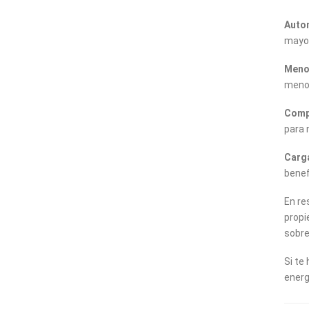
Auto
mayor
Meno
menos
Compa
para 
Carga
benef
En re
propi
sobre
Si te
energ