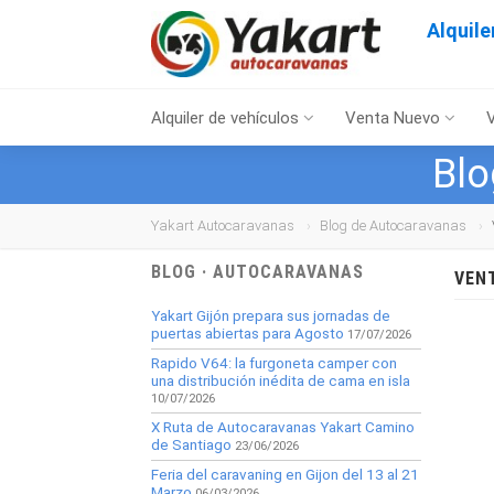
Alquil
Alquiler de vehículos
Venta Nuevo
Blo
Yakart Autocaravanas
Blog de Autocaravanas
BLOG · AUTOCARAVANAS
VEN
Yakart Gijón prepara sus jornadas de
puertas abiertas para Agosto
17/07/2026
Rapido V64: la furgoneta camper con
una distribución inédita de cama en isla
10/07/2026
X Ruta de Autocaravanas Yakart Camino
de Santiago
23/06/2026
Feria del caravaning en Gijon del 13 al 21
Marzo
06/03/2026