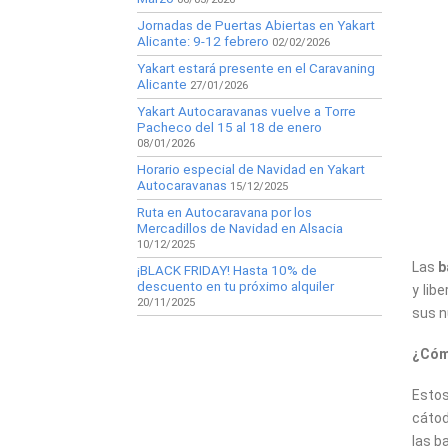
Jornadas de Puertas Abiertas en Yakart
Alicante: 9-12 febrero
02/02/2026
Yakart estará presente en el Caravaning
Alicante
27/01/2026
Yakart Autocaravanas vuelve a Torre
Pacheco del 15 al 18 de enero
08/01/2026
Horario especial de Navidad en Yakart
Autocaravanas
15/12/2025
Ruta en Autocaravana por los
Mercadillos de Navidad en Alsacia
10/12/2025
Las
b
¡BLACK FRIDAY! Hasta 10% de
descuento en tu próximo alquiler
y lib
20/11/2025
sus n
¿Cómo
Estos
cátod
las b