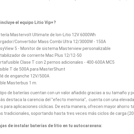
incluye el equipo Litio Vip+?
tería Mastervolt Ultimate de Ion-Litio 12V 6000Wh
rgador/Convertidor Mass Combi Ultra 12/3000W - 150A
syView 5 - Monitor de sistema Masterview personalizable
tabilizador de corriente Mac Plus 12/12-50
rtafusible Clase T con 2 pernos adicionales - 400-600A MC5
sible T de 500A para MasterShunt
lé de enganche 12V/500A
ble Masterbus 1 m.
tipo de baterías cuentan con un valor añadido gracias a su tamaño y pe
s destaca la carencia del "efecto memoria", cuenta con una elevada
es para aplicaciones cíclicas. De esta manera, ofrecen mayor ahorro
as tradicionales, soportando hasta tres veces más ciclos de carga (20
jas de instalar baterías de litio en tu autocaravana: