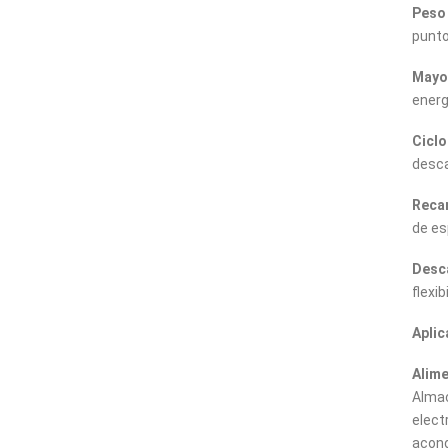
Peso 
punto
Mayor
energ
Ciclo
desca
Recar
de es
Desc
flexi
Aplic
Alime
Almac
elect
acond