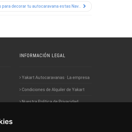
 para decorar tu autocaravana estas Nav...
INFORMACIÓN LEGAL
Yakart Autocaravanas · La empresa
Condiciones de Alquiler de Yakart
Nuestra Política de Privacidad
Empleo - Trabaja con nosotros
kies
Acceso - Intranet de Franquiciados