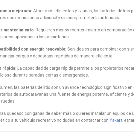
nomía mejorada:
Al ser más eficientes y livianas, las baterías de liti
es con menos peso adicional y sin comprometer la autonomía.
s mantenimiento
: Requieren menos mantenimiento en comparación co
 preocupaciones a los propietarios.
tibilidad con energía renovable:
Son ideales para combinar con sis
manejar cargas y descargas repetidas de manera eficiente.
 rápida:
La capacidad de carga rápida permite a los propietarios reca
icioso durante paradas cortas o emergencias.
sumen, las baterías de litio son un avance tecnológico significativo e
etarios de autocaravanas una fuente de energía potente, eficiente y d
 ruedas.
 has quedado con ganas de saber más o quieres instalar un equipo de L
ético a tu vehículo recreativo no dudes en contactar con
Yakart
, est