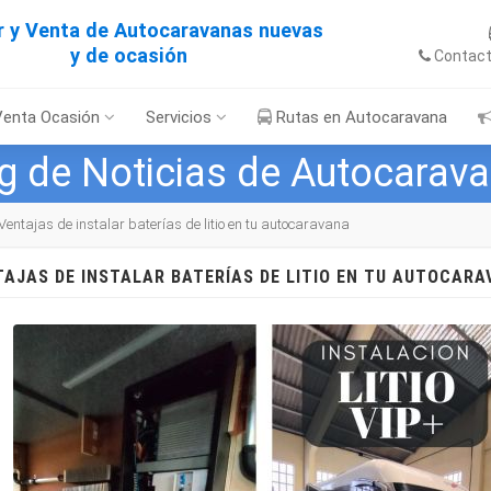
er y Venta de Autocaravanas nuevas
y de ocasión
Contac
Venta Ocasión
Servicios
Rutas en Autocaravana
g de Noticias de Autocarav
Ventajas de instalar baterías de litio en tu autocaravana
TAJAS DE INSTALAR BATERÍAS DE LITIO EN TU AUTOCAR