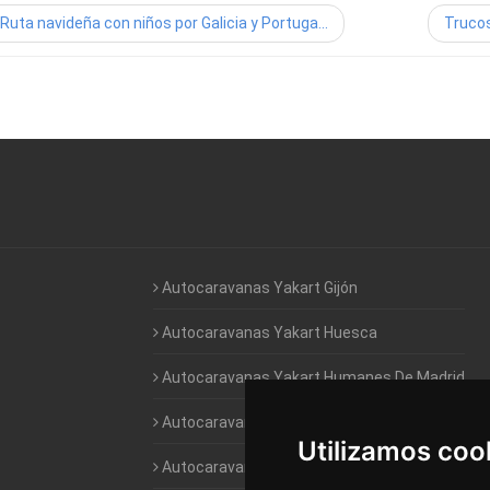
Ruta navideña con niños por Galicia y Portuga...
Trucos
Autocaravanas Yakart Gijón
Autocaravanas Yakart Huesca
Autocaravanas Yakart Humanes De Madrid
Autocaravanas Yakart Jaén
Utilizamos coo
Autocaravanas Yakart Lugo