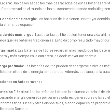
Ligero:
Uno de los aspectos más destacados de estas baterías frente
 fundamental en el mundo de las autocaravanas donde cada kilogram
 densidad de energía:
Las baterías de litio tienen una mayor densid
ía en menos espacio.
s de vida más largos:
Las baterías de litio suelen tener una vida útil
rga que las baterías tradicionales. Esto da como resultado mayor durabi
ga rápida:
Las baterías de litio se recargan más rápido que las bater
pera y más tiempo en la carretera, es decir, mayor autonomía.
arga profunda:
Las baterías de litio pueden descargarse a niveles más
bilidad en el uso de la energía almacenada. Además, destaca por la aus
aciones en Autocaravanas:
ntación Eléctrica:
Las baterías de litio son la columna vertebral del 
enando energía generada por paneles solares, generadores o la red elé
rodomésticos, luces y otros dispositivos, siendo capaces de proporcion
icionado Dometic.