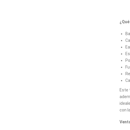
¿Qué 
Ba
Ca
Ea
Es
Po
Fu
Re
Ca
Este 
ademá
ideal
con l
Venta