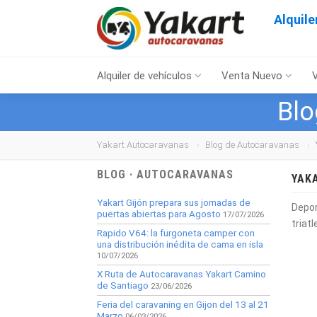
Alquil
Alquiler de vehículos
Venta Nuevo
Blo
Yakart Autocaravanas
Blog de Autocaravanas
BLOG · AUTOCARAVANAS
YAK
Yakart Gijón prepara sus jornadas de
Depor
puertas abiertas para Agosto
17/07/2026
triat
Rapido V64: la furgoneta camper con
una distribución inédita de cama en isla
10/07/2026
X Ruta de Autocaravanas Yakart Camino
de Santiago
23/06/2026
Feria del caravaning en Gijon del 13 al 21
Marzo
06/03/2026