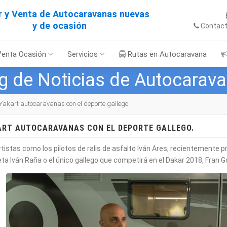
er y Venta de Autocaravanas nuevas
y de ocasión
Contac
Venta Ocasión
Servicios
Rutas en Autocaravana
g de Noticias de Autocarav
Yakart autocaravanas con el deporte gallego.
ART AUTOCARAVANAS CON EL DEPORTE GALLEGO.
tistas como los pilotos de ralis de asfalto Iván Ares, recientemente p
leta Iván Raña o el único gallego que competirá en el Dakar 2018, Fra