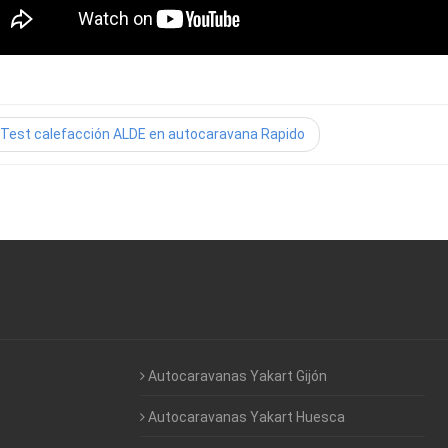
Test calefacción ALDE en autocaravana Rapido
Autocaravanas Yakart Gijón
Autocaravanas Yakart Huesca