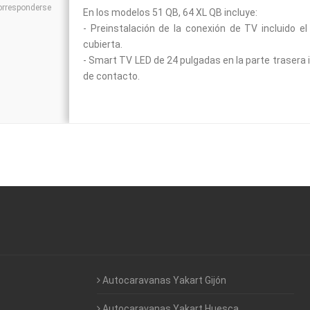
corresponderse
En los modelos 51 QB, 64 XL QB incluye:
- Preinstalación de la conexión de TV incluido el
cubierta.
- Smart TV LED de 24 pulgadas en la parte trasera i
de contacto.
Autocaravanas Yakart Gijón
Autocaravanas Yakart Huesca