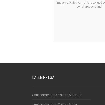
Imagen orientativa, no tiene por qué 
con el producto final
LA EMPRESA
Autocaravanas Yakart A Coruña
Autocaravanas Yakart Alcoy