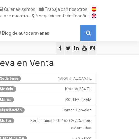
Quienes somos
Trabaja
con nosotros
ta
con nuestra
franquicia
en toda España
Blog de autocaravanas
eva en Venta
YAKART ALICANTE
Sede base
Kronos 284 TL
Modelo
ROLLER TEAM
Marca
Camas Gemelas
Distribución
Ford Transit 2.0 - 165 CV / Cambio
Motor
automatico
B / 3500kg
Carnet / PMA