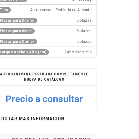
Autocaravana Perfilada en Alicante
Tipo
5 plazas
Plazas para Dormir
5 plazas
Plazas para Viajar
5 plazas
Plazas para Comer
745 x 235 x 295
Largo x Ancho x Alto (cm)
AUTOCARAVANA PERFILADA COMPLETAMENTE
NUEVA DE CATÁLOGO
Precio a consultar
LICITAR MÁS INFORMACIÓN