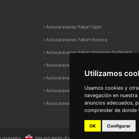
Autocaravanas Yakart Gijón
Autocaravanas Yakart Huesca
Autocaravanas Yakart Humanes De Madrid
Autocaravanas Yakart Jaén
Utilizamos coo
Autocaravanas Yakart Lugo
Usamos cookies y otras
Autocaravanas Yakart Valencia
navegación en nuestra
anuncios adecuados, pa
Autocaravanas Yakart Vitoria
comprender de donde ll
OK
Configurar
s reservados
Sale and rentals of motorhomes
Alquiler y Venta de