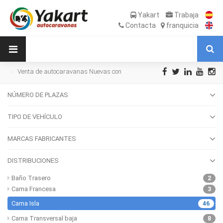
Yakart
Trabaja
Contacta
franquicia
Venta de autocaravanas Nuevas con
Cama Isla
NÚMERO DE PLAZAS
TIPO DE VEHÍCULO
MARCAS FABRICANTES
DISTRIBUCIONES
Baño Trasero
2
Cama Francesa
3
Cama Isla
46
Cama Transversal baja
8