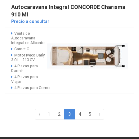
Autocaravana Integral CONCORDE Charisma
910 MI
Precio a consultar
Venta de
Autocaravana
Integral en Alicante
Carnet C
Motor Iveco Daily
3.0 L - 210 CV
4 Plazas para
Dormir
4 Plazas para
Viajar
4 Plazas para Comer
‹
1
2
3
4
5
›