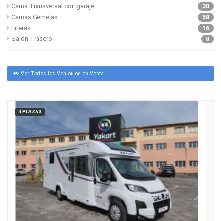
Cama Transversal con garaje
30
Camas Gemelas
58
Literas
16
Salón Trasero
8
Ver Todos los Vehículos en Venta
4 PLAZAS