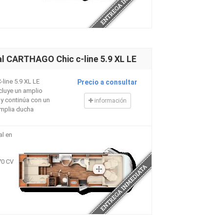
l CARTHAGO Chic c-line 5.9 XL LE
-line 5.9 XL LE
Precio a consultar
cluye un amplio
 y continúa con un
información
mplia ducha
al en
70 CV