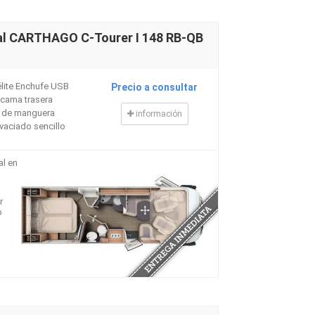
al CARTHAGO C-Tourer I 148 RB-QB
élite Enchufe USB
Precio a consultar
a cama trasera
o de manguera
información
vaciado sencillo
al en
r
o