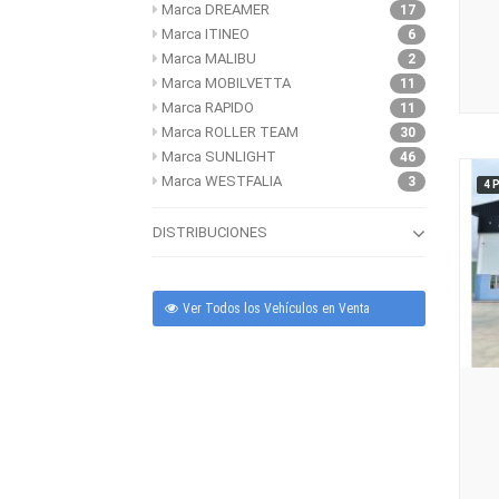
Marca DREAMER
17
Marca ITINEO
6
Marca MALIBU
2
Marca MOBILVETTA
11
Marca RAPIDO
11
Marca ROLLER TEAM
30
Marca SUNLIGHT
46
Marca WESTFALIA
3
4 
DISTRIBUCIONES
Ver Todos los Vehículos en Venta