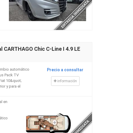
l CARTHAGO Chic C-Line I 4.9 LE
Cambio automático
Precio a consultar
lus Pack TV
Fiat 10&quot;
información
ior y para el
al en
ático