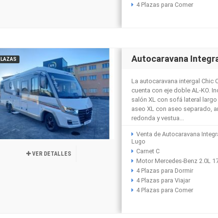
4 Plazas para Comer
Autocaravana Integra
PLAZAS
La autocaravana intergal Chic C
cuenta con eje doble AL-KO. In
salón XL con sofá lateral largo
aseo XL con aseo separado, a
redonda y vestua...
Venta de Autocaravana Integr
Lugo
Carnet C
VER DETALLES
Motor Mercedes-Benz 2.0L 1
4 Plazas para Dormir
4 Plazas para Viajar
4 Plazas para Comer