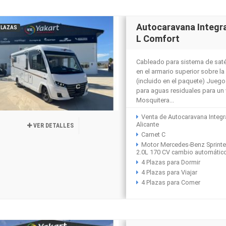
Autocaravana Integr
PLAZAS
L Comfort
Cableado para sistema de sat
en el armario superior sobre l
(incluido en el paquete) Jueg
para aguas residuales para un 
Mosquitera...
Venta de Autocaravana Integr
Alicante
VER DETALLES
Carnet C
Motor Mercedes-Benz Sprinte
2.0L 170 CV cambio automátic
4 Plazas para Dormir
4 Plazas para Viajar
4 Plazas para Comer