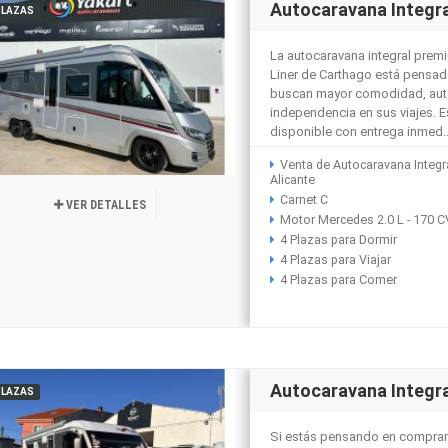
Autocaravana Integr
PLAZAS
La autocaravana integral prem
Liner de Carthago está pensad
buscan mayor comodidad, auto
independencia en sus viajes. 
disponible con entrega inmed..
Venta de Autocaravana Integr
Alicante
Carnet C
VER DETALLES
Motor Mercedes 2.0 L - 170 C
4 Plazas para Dormir
4 Plazas para Viajar
4 Plazas para Comer
Autocaravana Integra
PLAZAS
Si estás pensando en comprar