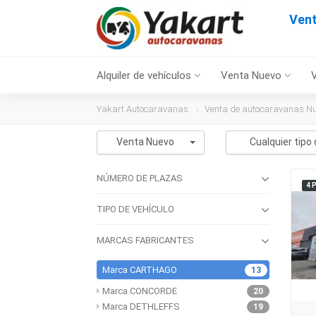
Ven
Alquiler de vehículos
Venta Nuevo
Yakart Autocaravanas
Venta de autocaravanas N
Venta Nuevo
Cualquier tipo 
NÚMERO DE PLAZAS
4 
TIPO DE VEHÍCULO
MARCAS FABRICANTES
Marca CARTHAGO
13
Marca CONCORDE
20
Marca DETHLEFFS
19