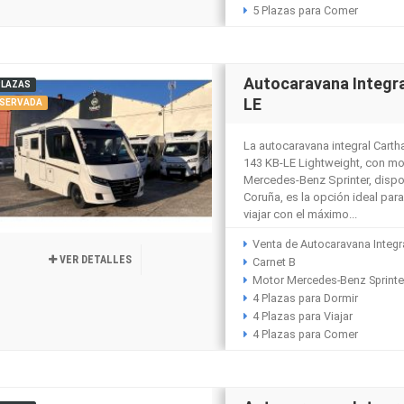
5 Plazas para Comer
Autocaravana Integr
PLAZAS
LE
SERVADA
La autocaravana integral Carth
143 KB-LE Lightweight, con mo
Mercedes-Benz Sprinter, dispo
Coruña, es la opción ideal pa
viajar con el máximo...
Venta de Autocaravana Integr
VER DETALLES
Carnet B
Motor Mercedes-Benz Sprinte
4 Plazas para Dormir
4 Plazas para Viajar
4 Plazas para Comer