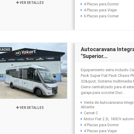
VER DETALLES
4 Plazas para Dormir
4 Plazas para Viajar
6 Plazas para Comer
Autocaravana Integra
PLAZAS
"Superior...
Equipamiento extra incluido 
Pack Super Fiat Pack Chasis P
32&quot; Sistema multimedia 
Cierra centralizado para el exter
garaje para scooter Duc...
Venta de Autocaravana Integr
Alicante
VER DETALLES
Carnet C
Motor Fiat 2.2L 180CV autom
4 Plazas para Dormir
4 Plazas para Viajar