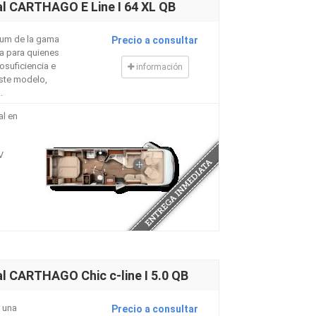
al CARTHAGO E Line I 64 XL QB
ium de la gama
Precio a consultar
a para quienes
suficiencia e
información
Este modelo,
.
al en
V
l CARTHAGO Chic c-line I 5.0 QB
 una
Precio a consultar