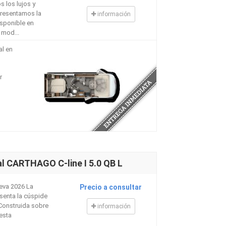
s los lujos y
presentamos la
información
disponible en
 mod...
al en
r
o
l CARTHAGO C-line I 5.0 QB L
ueva 2026 La
Precio a consultar
esenta la cúspide
 Construida sobre
información
esta