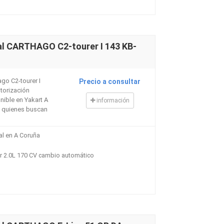
al CARTHAGO C2-tourer I 143 KB-
ago C2-tourer I
Precio a consultar
torización
nible en Yakart A
información
ra quienes buscan
al en A Coruña
r 2.0L 170 CV cambio automático