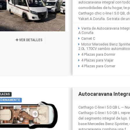
autocaravana integral con todo
comodidades de tu hogar, te 
Carthago chic c-line I 5.0 QB, 
Yakart A Coruña. Se trata de un
Venta de Autocaravana Integr
A Coruña
Carnet C
VER DETALLES
Motor Mercedes Benz Sprinte
2.0L 170CV cambio automátic
4 Plazas para Dormir
4 Plazas para Viajar
4 Plazas para Comer
Autocaravana Integra
PLAZAS
ÓXIMAMENTE
Carthago C-line I 5.0 QB L — N
Carthago C-line I 5.0 QB L repr
del segmento integral de lujo.
base Mercedes Benz Sprinter, 
autocaravana combina una f...