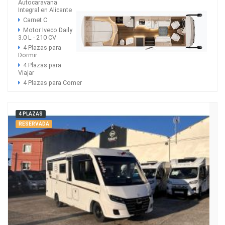
Autocaravana
Integral en Alicante
Carnet C
Motor Iveco Daily
3.0 L - 210 CV
4 Plazas para
Dormir
4 Plazas para
Viajar
4 Plazas para Comer
4 PLAZAS
RESERVADA