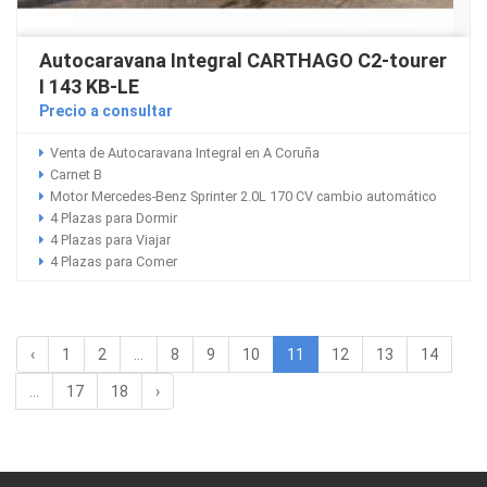
Autocaravana Integral CARTHAGO C2-tourer
I 143 KB-LE
Precio a consultar
Venta de Autocaravana Integral en A Coruña
Carnet B
Motor Mercedes-Benz Sprinter 2.0L 170 CV cambio automático
4 Plazas para Dormir
4 Plazas para Viajar
4 Plazas para Comer
‹
1
2
...
8
9
10
11
12
13
14
...
17
18
›