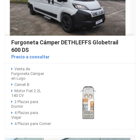
Furgoneta Cámper DETHLEFFS Globetrail
600 DS
Precio a consultar
Venta de
Furgoneta Cámper
en Lugo
Carnet B
Motor Fiat 2.2L
140 CV
2 Plazas para
Dormir
4 Plazas para
Viajar
4 Plazas para Comer