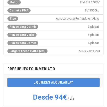
Fiat 2.3 140CV
Motor
B / 3500kg
Carnet / PMA
Autocaravana Perfilada en Álava
Tipo
3 plazas
Plazas para Dormir
4 plazas
Plazas para Viajar
4 plazas
Plazas para Comer
595 x 232 x 290
Largo x Ancho x Alto (cm)
PRESUPUESTO INMEDIATO
¿QUIERES ALQUILARLA?
Desde 94€
/ dia