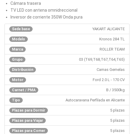
Cámara trasera
TV LED con antena omnidreccional
Inversor de corriente 350W Onda pura
YAKART ALICANTE
Sede base
Kronos 284 TL
Modelo
ROLLER TEAM
Marca
03 (T69,T68,T67,T64,T65)
Grupo
Camas Gemelas
Distribución
Ford 2.0 L - 170 CV
Motor
B / 3500kg
Carnet / PMA
Autocaravana Perfilada en Alicante
Tipo
5 plazas
Plazas para Dormir
5 plazas
Plazas para Viajar
5 plazas
Plazas para Comer