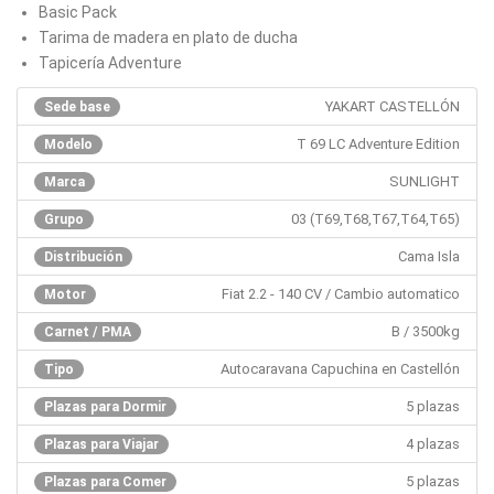
Basic Pack
Tarima de madera en plato de ducha
Tapicería Adventure
YAKART CASTELLÓN
Sede base
T 69 LC Adventure Edition
Modelo
SUNLIGHT
Marca
03 (T69,T68,T67,T64,T65)
Grupo
Cama Isla
Distribución
Fiat 2.2 - 140 CV / Cambio automatico
Motor
B / 3500kg
Carnet / PMA
Autocaravana Capuchina en Castellón
Tipo
5 plazas
Plazas para Dormir
4 plazas
Plazas para Viajar
5 plazas
Plazas para Comer