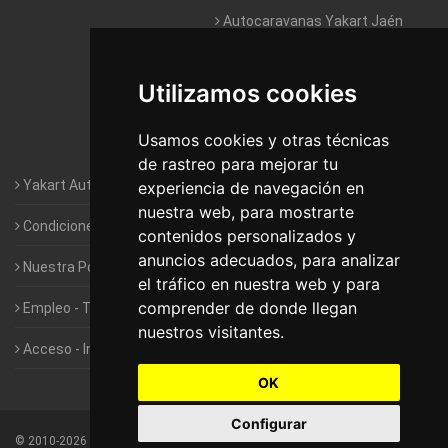
Autocaravanas Yakart Jaén
Autocaravanas Yakart Lugo
Utilizamos cookies
Autocaravanas Yakart Valencia
Usamos cookies y otras técnicas
Autocaravanas Yakart Vitoria
de rastreo para mejorar tu
Yakart Autocaravanas · La empresa
experiencia de navegación en
nuestra web, para mostrarte
Condiciones de Alquiler de Yakart
contenidos personalizados y
anuncios adecuados, para analizar
Nuestra Política de Privacidad
el tráfico en nuestra web y para
comprender de donde llegan
Empleo - Trabaja con nosotros
nuestros visitantes.
Acceso - Intranet de Franquiciados
OK
Configurar
©
2010-2026
Yakart Autocaravanas · Todos los derechos reservados