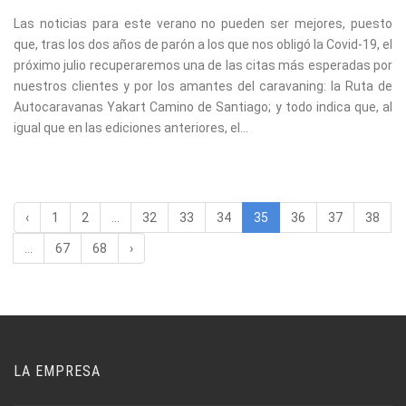
Las noticias para este verano no pueden ser mejores, puesto
que, tras los dos años de parón a los que nos obligó la Covid-19, el
próximo julio recuperaremos una de las citas más esperadas por
nuestros clientes y por los amantes del caravaning: la Ruta de
Autocaravanas Yakart Camino de Santiago; y todo indica que, al
igual que en las ediciones anteriores, el...
‹
1
2
...
32
33
34
35
36
37
38
...
67
68
›
LA EMPRESA