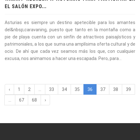
EL SALÓN EXPO...
Asturias es siempre un destino apetecible para los amantes
del&nbsp;caravaning, puesto que tanto en la montaña como a
pie de playa cuenta con un sinfín de atractivos paisajísticos y
patrimoniales, a los que suma una amplísima oferta cultural y de
ocio. De ahí que cada vez seamos más los que, con cualquier
excusa, nos animamos a hacer una escapada. Pero, para...
‹
1
2
...
33
34
35
36
37
38
39
...
67
68
›