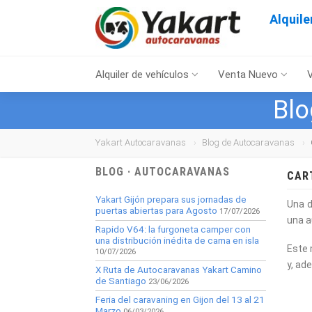
Alquil
Alquiler de vehículos
Venta Nuevo
Blo
Yakart Autocaravanas
Blog de Autocaravanas
BLOG · AUTOCARAVANAS
CART
Yakart Gijón prepara sus jornadas de
Una d
puertas abiertas para Agosto
17/07/2026
una a
Rapido V64: la furgoneta camper con
una distribución inédita de cama en isla
Este 
10/07/2026
y, ad
X Ruta de Autocaravanas Yakart Camino
de Santiago
23/06/2026
Feria del caravaning en Gijon del 13 al 21
Marzo
06/03/2026