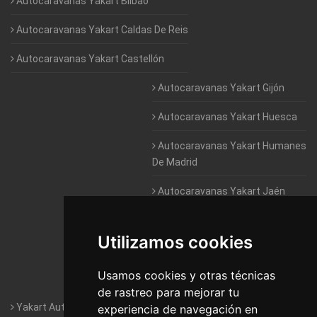
Autocaravanas Yakart Bilbao
Autocaravanas Yakart Caldas De Reis
Autocaravanas Yakart Castellón
Autocaravanas Yakart Gijón
Autocaravanas Yakart Huesca
Autocaravanas Yakart Humanes
De Madrid
Autocaravanas Yakart Jaén
Autocaravanas Yakart Lugo
Utilizamos cookies
Autocaravanas Yakart Valencia
Usamos cookies y otras técnicas
Autocaravanas Yakart Vitoria
de rastreo para mejorar tu
Yakart Autocaravanas · La empresa
experiencia de navegación en