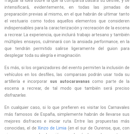
fraguar la idea sobre la que la comparsa basará su desfile; y se
intensificará, evidentemente, en todas las jornadas de
preparación previas al mismo, en el que habrán de ultimar tanto
el vestuario como todos aquellos elementos que consideren
indispensables para la caracterización y recreación de la escena
a recrear. La experiencia, que incluirá trabajo artesano y también
múltiples ensayos, culminará con la ansiada
performance
, en la
que tendrán permitido salirse ligeramente del guion para
desplegar toda su alegría e imaginación.
Es más, si los organizadores del evento permiten la inclusión de
vehículos en los desfiles, las comparsas podrán usar toda su
artillería e incorporar
sus autocaravanas
como parte de la
escena a recrear, de tal modo que también será preciso
disfrazarlas
.
En cualquier caso, si lo que prefieren es visitar los Carnavales
más famosos de España, simplemente habrán de llevarse sus
mejores disfraces e iniciar ruta. Entre las propuestas más
conocidas, el de
Xinzo de Limia
(en el sur de Ourense, que, con