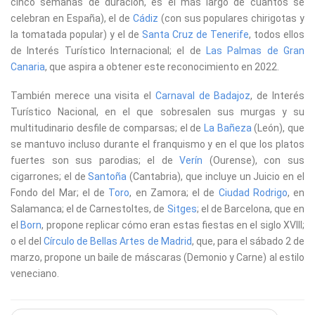
cinco semanas de duración, es el más largo de cuantos se
celebran en España), el de
Cádiz
(con sus populares chirigotas y
la tomatada popular) y el de
Santa Cruz de Tenerife
, todos ellos
de Interés Turístico Internacional; el de
Las Palmas de Gran
Canaria
, que aspira a obtener este reconocimiento en 2022.
También merece una visita el
Carnaval de Badajoz
, de Interés
Turístico Nacional, en el que sobresalen sus murgas y su
multitudinario desfile de comparsas; el de
La Bañeza
(León), que
se mantuvo incluso durante el franquismo y en el que los platos
fuertes son sus parodias; el de
Verín
(Ourense), con sus
cigarrones; el de
Santoña
(Cantabria), que incluye un Juicio en el
Fondo del Mar; el de
Toro
, en Zamora; el de
Ciudad Rodrigo
, en
Salamanca; el de Carnestoltes, de
Sitges
; el de Barcelona, que en
el
Born
, propone replicar cómo eran estas fiestas en el siglo XVIII;
o el del
Círculo de Bellas Artes de Madrid
, que, para el sábado 2 de
marzo, propone un baile de máscaras (Demonio y Carne) al estilo
veneciano.