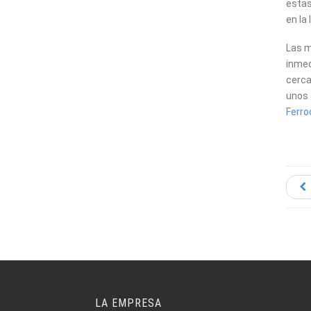
estas
en la 
Las m
inme
cerca
unos 
Ferroc
LA EMPRESA