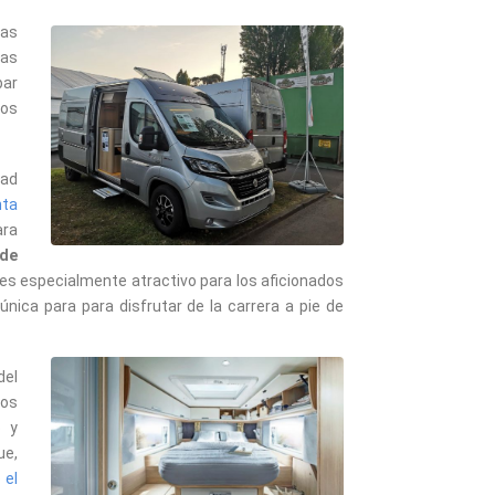
las
mas
bar
los
dad
nta
ara
 de
o es especialmente atractivo para los aficionados
única para para disfrutar de la carrera a pie de
del
os
o y
ue,
 el