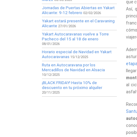
que c
Jornadas de Puertas Abiertas en Yakart
Así, 
Alicante: 9-12 febrero
02/02/2026
prin
Yakart estará presente en el Caravaning
fran
Alicante
27/01/2026
cómo 
Yakart Autocaravanas vuelve a Torre
viaje
Pacheco del 15 al 18 de enero
08/01/2026
Adem
Horario especial de Navidad en Yakart
astur
Autocaravanas
15/12/2025
etapa
Ruta en Autocaravana por los
Mercadillos de Navidad en Alsacia
llega
10/12/2025
mont
¡BLACK FRIDAY! Hasta 10% de
al ci
descuento en tu próximo alquiler
asfal
20/11/2025
Recor
Sant
auto
conoc
posi