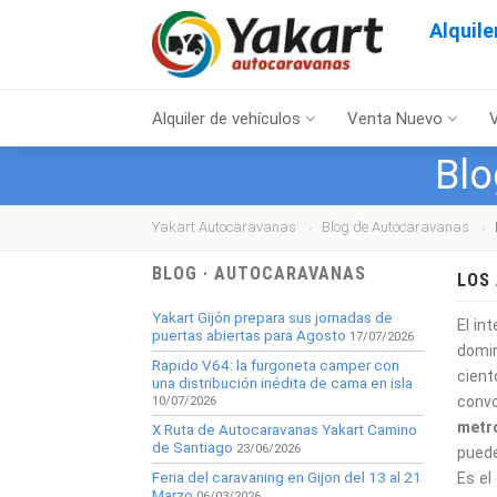
Alquil
Alquiler de vehículos
Venta Nuevo
Blo
Yakart Autocaravanas
Blog de Autocaravanas
BLOG · AUTOCARAVANAS
LOS
Yakart Gijón prepara sus jornadas de
El in
puertas abiertas para Agosto
17/07/2026
domin
Rapido V64: la furgoneta camper con
cient
una distribución inédita de cama en isla
convo
10/07/2026
metr
X Ruta de Autocaravanas Yakart Camino
de Santiago
23/06/2026
puede
Feria del caravaning en Gijon del 13 al 21
Es el
Marzo
06/03/2026