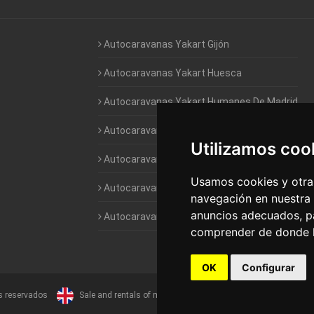
Autocaravanas Yakart Gijón
Autocaravanas Yakart Huesca
Autocaravanas Yakart Humanes De Madrid
Autocaravanas Yakart Jaén
Utilizamos coo
Autocaravanas Yakart Lugo
Usamos cookies y otras
Autocaravanas Yakart Valencia
navegación en nuestra
anuncios adecuados, pa
Autocaravanas Yakart Vitoria
comprender de donde ll
OK
Configurar
s reservados
Sale and rentals of motorhomes
Alquiler y Venta de