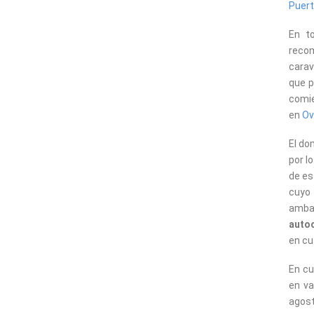
Puert
En t
recom
carav
que p
comi
en
Ov
El do
por l
de es
cuyo
amba
auto
en cu
En cu
en va
agost