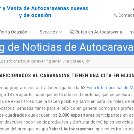
er y Venta de Autocaravanas nuevas
y de ocasión
Contac
Venta Ocasión
Servicios
Rutas en Autocaravana
g de Noticias de Autocarav
Los aficionados al caravaning tienen una cita en Gijón
 AFICIONADOS AL CARAVANING TIENEN UNA CITA EN GIJÓ
tenso programa de actividades ligado a la 63
Feria Internacional de 
go 18 de agosto, hace que esta cita multisectorial, que se celebra
os de expositores que la hacen posible y también para los miles de v
catoria, pensada tanto para el público en general como para profes
os cuadrados
que ocupan los
2.000 expositores
participantes en est
n descubrir todo tipo de productos y disfrutar de múltiples servicios 
 caso del área que ocupa
Yakart Autocaravanas
, que muestra estos