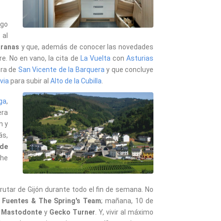
lgo
 al
aranas
y que, además de conocer las novedades
re. No en vano, la cita de
La Vuelta
con
Asturias
bra de
San Vicente de la Barquera
y que concluye
via
para subir al
Alto de la Cubilla
.
ga
,
era
n y
ás,
 de
che
rutar de Gijón durante todo el fin de semana. No
 Fuentes & The Spring's Team
; mañana, 10 de
,
Mastodonte
y
Gecko Turner
. Y, vivir al máximo