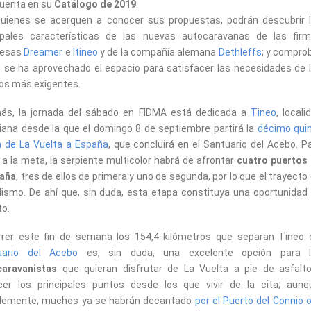
uenta en su
Catálogo de 2019
.
quienes se acerquen a conocer sus propuestas, podrán descubrir 
cipales características de las nuevas autocaravanas de las fir
cesas
Dreamer
e
Itineo
y de la compañía alemana
Dethleffs
; y compro
se ha aprovechado el espacio para satisfacer las necesidades de 
ros más exigentes.
ás, la jornada del sábado en FIDMA está dedicada a
Tineo
, locali
iana desde la que el domingo 8 de septiembre partirá la
décimo qui
 de La Vuelta a España
, que concluirá en el Santuario del Acebo. P
r a la meta, la serpiente multicolor habrá de afrontar
cuatro puertos
aña
, tres de ellos de primera y uno de segunda, por lo que el trayect
clismo. De ahí que, sin duda, esta etapa constituya una oportunidad 
to.
rer este fin de semana los 154,4 kilómetros que separan Tineo 
uario del Acebo
es, sin duda, una excelente opción para l
caravanistas
que quieran disfrutar de La Vuelta a pie de asfalt
er los principales puntos desde los que vivir de la cita; aunq
blemente, muchos ya se habrán decantado
por el Puerto del Connio o