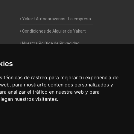
Yakart Autocaravanas · La empresa
Condiciones de Alquiler de Yakart
Nuestra Política de Privacidad
Empleo - Trabaja con nosotros
kies
Acceso - Intranet de Franquiciados
 técnicas de rastreo para mejorar tu experiencia de
 web, para mostrarte contenidos personalizados y
ra analizar el tráfico en nuestra web y para
egan nuestros visitantes.
 Autocaravanas