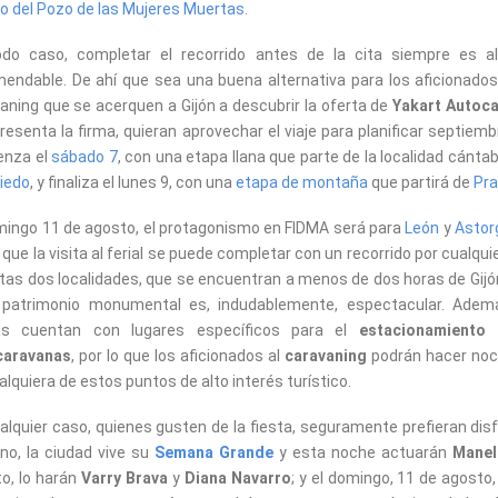
o del Pozo de las Mujeres Muertas
.
odo caso, completar el recorrido antes de la cita siempre es a
endable. De ahí que sea una buena alternativa para los aficionados
aning que se acerquen a Gijón a descubrir la oferta de
Yakart Autoc
resenta la firma, quieran aprovechar el viaje para planificar septiemb
enza el
sábado 7
, con una etapa llana que parte de la localidad cánta
iedo
, y finaliza el lunes 9, con una
etapa de montaña
que partirá de
Pra
mingo 11 de agosto, el protagonismo en FIDMA será para
León
y
Astor
o que la visita al ferial se puede completar con un recorrido por cualqui
tas dos localidades, que se encuentran a menos de dos horas de Gijó
 patrimonio monumental es, indudablemente, espectacular. Adem
s cuentan con lugares específicos para el
estacionamiento
caravanas
, por lo que los aficionados al
caravaning
podrán hacer no
alquiera de estos puntos de alto interés turístico.
alquier caso, quienes gusten de la fiesta, seguramente prefieran disf
no, la ciudad vive su
Semana Grande
y esta noche actuarán
Manel
o, lo harán
Varry Brava
y
Diana Navarro
; y el domingo, 11 de agosto