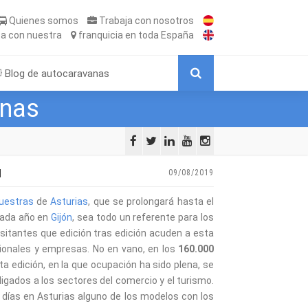
Quienes somos
Trabaja
con nosotros
ta
con nuestra
franquicia
en toda España
Blog de autocaravanas
anas
N
09/08/2019
Muestras
de
Asturias
, que se prolongará hasta el
 cada año en
Gijón
, sea todo un referente para los
isitantes que edición tras edición acuden a esta
ionales y empresas. No en vano, en los
160.000
a edición, en la que ocupación ha sido plena, se
ligados a los sectores del comercio y el turismo.
 días en Asturias alguno de los modelos con los