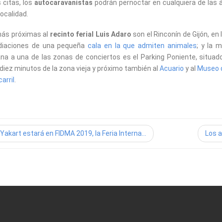
 citas, los
autocaravanistas
podrán pernoctar en cualquiera de las 
localidad.
ás próximas al
recinto ferial Luis Adaro
son el Rinconín de Gijón, en 
diaciones de una pequeña
cala en la que admiten animales
; y la 
na a una de las zonas de conciertos es el Parking Poniente, situad
diez minutos de la zona vieja y próximo también al
Acuario
y al
Museo 
arril
.
Yakart estará en FIDMA 2019, la Feria Interna...
Los a