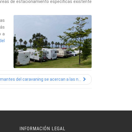
áreas de estacionamiento específicas existente
las
más
o a
del
mantes del caravaning se acercan a las n...
INFORMACIÓN LEGAL