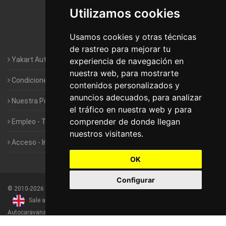
Utilizamos cookies
Autocaravanas Yakart Valencia
Usamos cookies y otras técnicas
Autocaravanas Yakart Vitoria
de rastreo para mejorar tu
Yakart Autocaravanas · La empresa
experiencia de navegación en
nuestra web, para mostrarte
Condiciones de Alquiler de Yakart
contenidos personalizados y
anuncios adecuados, para analizar
Nuestra Política de Privacidad
el tráfico en nuestra web y para
comprender de donde llegan
Empleo - Trabaja con nosotros
nuestros visitantes.
Acceso - Intranet de Franquiciados
OK
Configurar
©
2010-2026
Yakart Autocaravanas · Todos los derechos reservados
Sale and rentals of motorhomes
Alquiler y Venta de
Autocaravanas