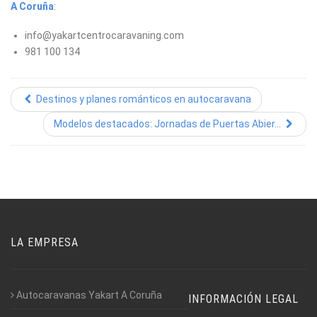
A Coruña
:
info@yakartcentrocaravaning.com
981 100 134
Destinos y planes románticos en autocaravana
Modelos destacados: Jornadas de Puertas Abier...
LA EMPRESA
Autocaravanas Yakart A Coruña
INFORMACIÓN LEGAL