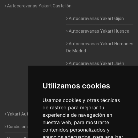
Autocaravanas Yakart Castellón
Autocaravanas Yakart Gijón
Autocaravanas Yakart Huesca
Autocaravanas Yakart Humanes
De Madrid
Autocaravanas Yakart Jaén
Autocaravanas Yakart Lugo
Utilizamos cookies
Autocaravanas Yakart Valencia
Usamos cookies y otras técnicas
Autocaravanas Yakart Vitoria
de rastreo para mejorar tu
Yakart Autocaravanas · La empresa
experiencia de navegación en
nuestra web, para mostrarte
Condiciones de Alquiler de Yakart
contenidos personalizados y
anuncios adecuados, para analizar