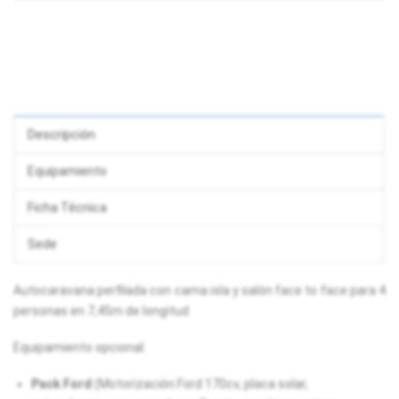
Descripción
Equipamiento
Ficha Técnica
Sede
Autocaravana perfilada con cama isla y salón face to face para 4
personas en 7,45m de longitud
Equipamiento opcional:
Pack Ford
(Motorización Ford 170cv, placa solar,