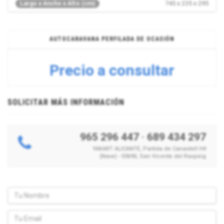
745 x 235 x 295
Largo x Ancho x Alto (cm)
AUTOCARAVANA PERFILADA DE OCASIÓN
Precio a consultar
SOLICITAR MÁS INFORMACIÓN
965 296 447
·
689 434 297
YAKART ALICANTE, Partida de Canastell H4
(Nave) - 03690, San Vicente del Raspeig