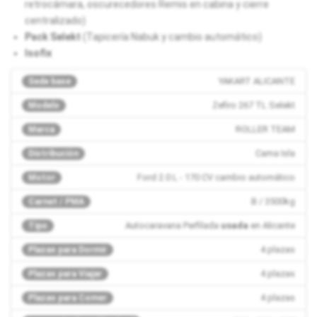
retrocámara, oscurecedores Remis en cabina y cierre
centralizado)
Pack Selekt
(Tapicería Nabuk y cambio automático)
Isofix
YAKART ALICANTE
Sede base
Zefiro 267 TL Selekt
Modelo
ROLLER TEAM
Marca
Cama Isla
Distribución
Ford 2.0 L - 170 CV cambio automático
Motor
B / 3500kg
Carnet / PMA
Autocaravana Perfilada
usada
en Alicante
Tipo
4 plazas
Plazas para Dormir
4 plazas
Plazas para Viajar
4 plazas
Plazas para Comer