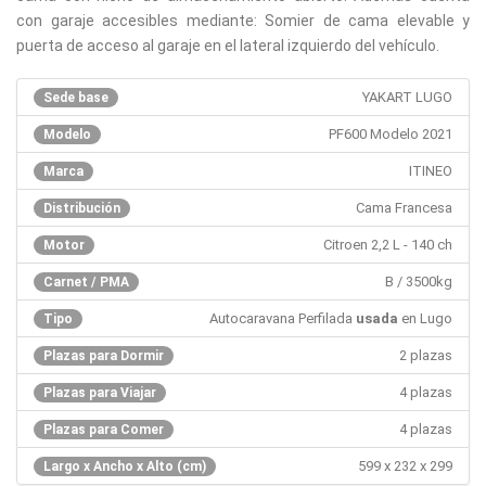
con garaje accesibles mediante: Somier de cama elevable y
puerta de acceso al garaje en el lateral izquierdo del vehículo.
YAKART LUGO
Sede base
PF600 Modelo 2021
Modelo
ITINEO
Marca
Cama Francesa
Distribución
Citroen 2,2 L - 140 ch
Motor
B / 3500kg
Carnet / PMA
Autocaravana Perfilada
usada
en Lugo
Tipo
2 plazas
Plazas para Dormir
4 plazas
Plazas para Viajar
4 plazas
Plazas para Comer
599 x 232 x 299
Largo x Ancho x Alto (cm)