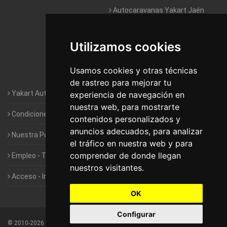
Autocaravanas Yakart Jaén
Autocaravanas Yakart Lugo
Utilizamos cookies
Autocaravanas Yakart Valencia
Usamos cookies y otras técnicas
Autocaravanas Yakart Vitoria
de rastreo para mejorar tu
Yakart Autocaravanas · La empresa
experiencia de navegación en
nuestra web, para mostrarte
Condiciones de Alquiler de Yakart
contenidos personalizados y
anuncios adecuados, para analizar
Nuestra Política de Privacidad
el tráfico en nuestra web y para
comprender de donde llegan
Empleo - Trabaja con nosotros
nuestros visitantes.
Acceso - Intranet de Franquiciados
OK
Configurar
©
2010-2026
Yakart Autocaravanas · Todos los derechos reservados