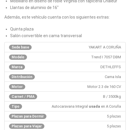
Mobiliario en diseño de roble Virginia con tapicería Chaleur
Llantas de aluminio de 16"
Además, este vehículo cuenta con los siguientes extras:
Quinta plaza
Salón convertible en cama transversal
YAKART A CORUÑA
Sede base
Trend I 7057 DBM
Modelo
DETHLEFFS
Marca
Cama Isla
Distribución
Motor 2.3 de 160 CV
Motor
B / 3500kg
Carnet / PMA
Autocaravana Integral
usada
en A Coruña
Tipo
5 plazas
Plazas para Dormir
5 plazas
Plazas para Viajar