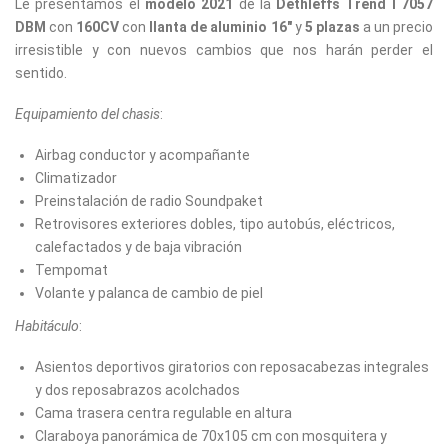
Le presentamos el
modelo 2021
de la
Dethleffs Trend I 7057
DBM
con
160CV
con
llanta de aluminio 16"
y
5 plazas
a un precio
irresistible y con nuevos cambios que nos harán perder el
sentido.
Equipamiento del chasis
:
Airbag conductor y acompañante
Climatizador
Preinstalación de radio Soundpaket
Retrovisores exteriores dobles, tipo autobús, eléctricos,
calefactados y de baja vibración
Tempomat
Volante y palanca de cambio de piel
Habitáculo
:
Asientos deportivos giratorios con reposacabezas integrales
y dos reposabrazos acolchados
Cama trasera centra regulable en altura
Claraboya panorámica de 70x105 cm con mosquitera y