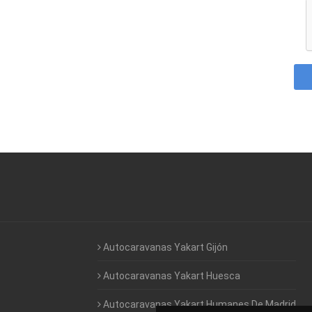
Autocaravanas Yakart Gijón
Autocaravanas Yakart Huesca
Autocaravanas Yakart Humanes De Madrid