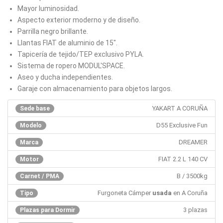
Mayor luminosidad.
Aspecto exterior moderno y de diseño.
Parrilla negro brillante.
Llantas FIAT de aluminio de 15".
Tapicería de tejido/TEP exclusivo PYLA.
Sistema de ropero MODUL'SPACE.
Aseo y ducha independientes.
Garaje con almacenamiento para objetos largos.
YAKART A CORUÑA
Sede base
D55 Exclusive Fun
Modelo
DREAMER
Marca
FIAT 2.2 L 140 CV
Motor
B / 3500kg
Carnet / PMA
Furgoneta Cámper
usada
en A Coruña
Tipo
3 plazas
Plazas para Dormir