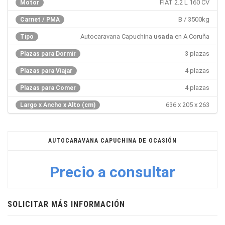
FIAT 2.2 L 160 CV
Motor
B / 3500kg
Carnet / PMA
Autocaravana Capuchina
usada
en A Coruña
Tipo
3 plazas
Plazas para Dormir
4 plazas
Plazas para Viajar
4 plazas
Plazas para Comer
636 x 205 x 263
Largo x Ancho x Alto (cm)
AUTOCARAVANA CAPUCHINA DE OCASIÓN
Precio a consultar
SOLICITAR MÁS INFORMACIÓN