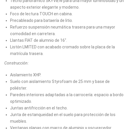
Techo panorámico SKYVIEW para una mayor luminosidad y un
aspecto exterior elegante y moderno.
Foco de lectura TOUCH en cabina.
Precableado para bataería de litio.
Refuerzo suspensión neumática trasera para una mayor
comodidad en carretera.
Llantas FIAT de alumnio de 16".
Listón LMITED con acabado cromado sobre la placa de la
matrícula trasera.
Construcción:
Aislamiento XHP.
Suelo con aislamiento Styrofoam de 25 mm y base de
poliéster.
Paredes interiores adaptadas a la carrocería: espacio a bordo
optimizado.
Juntas antifricción en el techo.
Junta de estanqueidad en el suelo para protección de los
muebles.
Ventanas planas con marco de aluminio y oscurecedor