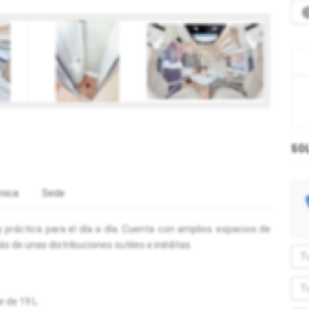
SO
nica
Sede
 práctica para el día a día. Cuenta con amplios espacios de
 de unas distribuciones sutiles e inéditas.
 de 19 L.