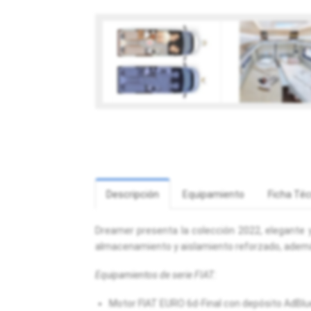
Descripción
Equipamiento
Ficha Téc
Dreamer presenta la colección 2022, elegante y
almacenamiento y aislamiento reforzado, además
Equipamientos de serie FIAT:
Motor FIAT EURO 6d-Final con depósito AdBlue