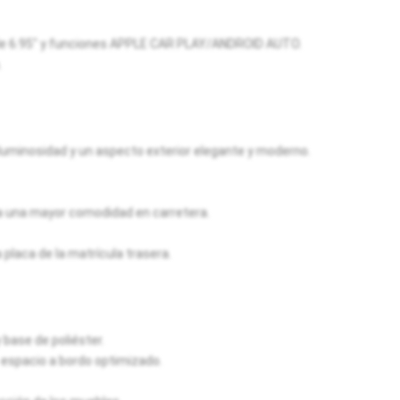
de 6.95" y funciones APPLE CAR PLAY/ANDROID AUTO.
.
minosidad y un aspecto exterior elegante y moderno.
 una mayor comodidad en carretera.
placa de la matrícula trasera.
base de poliéster.
: espacio a bordo optimizado.