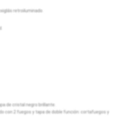
xiglás retroiluminado.
d.
a de cristal negro brillante.
ado con 2 fuegos y tapa de doble función: cortafuegos y