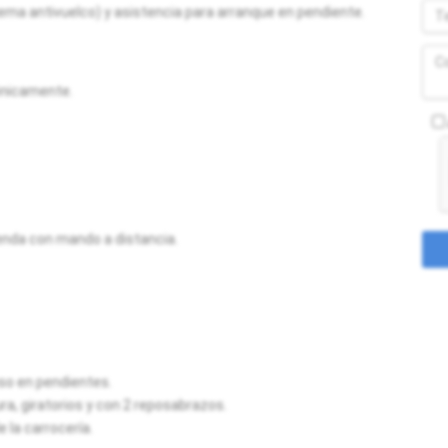
ema antivuelco) y asistencia para arranque en pendiente.
ónicamente.
ienda con mando a distancia.
so en pendientes.
ra, giratorios y con 2 reposabrazos.
 la carrocería.