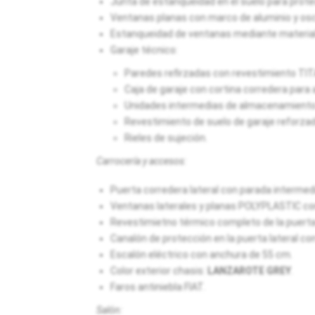
Junta de estanqueidad en el suelo para prote
Ventanas planas con marco de aluminio y osc
Estanqueidad de ventanas mediante material
Garaje técnico:
Paredes refirzadas con revestimiento TIT
Caja de garaje con cortina corredera par
Unidades intermedias de almacenamient
Revestimiento de suelo de garaje reforzad
Rieles de sujeción.
Carrocería y accesos:
Puerta corredera lateral con parada intermed
Ventanas laterales y planas POLYPLASTIC con
Revestimietno térmico completo de la puerta 
Canalón de protección en la puerta lateral co
Escalón eléctrico con anchura de 55 cm.
Color exterior chasis:
LANZAROTE GREY
.
Faros antiniebla FIAT.
Salón: