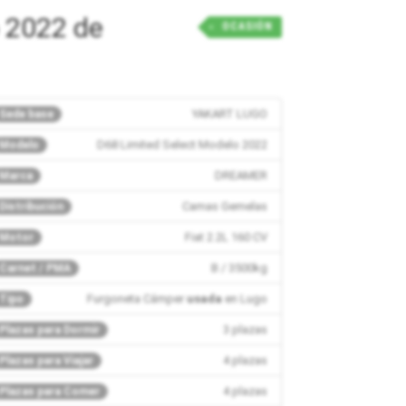
 2022 de
OCASIÓN
YAKART LUGO
Sede base
D68 Limited Select Modelo 2022
Modelo
DREAMER
Marca
Camas Gemelas
Distribución
Fiat 2.2L 160 CV
Motor
B / 3500kg
Carnet / PMA
Furgoneta Cámper
usada
en Lugo
Tipo
3 plazas
Plazas para Dormir
4 plazas
Plazas para Viajar
4 plazas
Plazas para Comer