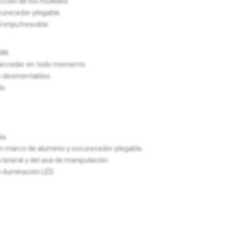
cción de los muebles.
urecedor plegable.
 imputrescible.
AN.
a acceder en todo momento.
o desmontables.
o.
ia.
 marco de aluminio y oscurecedor plegable.
lateral y del asa de manipulación.
n iluminación LED.