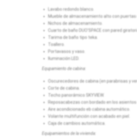
Lavabo redondo blanco.
Mueble de almacenamiento alto con puertas 
Nichos de almacenamiento.
Cuarto de baño DUO'SPACE con pared giratori
Tarima de baño tipo teka.
Toallero.
Portavasos y vaso.
Iluminación LED.
Equpamiento de cabina:
Oscurecedores de cabina (en parabrisas y ven
Corte de cabina.
Techo panorámico SKYVIEW.
Reposacabezas con bordado en los asientos 
Aire acondicionado eb cabina automático.
Volante multifunción con acabado en piel.
Caja de cambios automática.
Equipamientos de la vivienda: