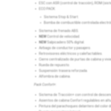
ESC con ASR (control de tracción), ROM (sist
ECO PACK:
Sistema Stop & Start.
Bomba de combustible controlada electr
Sistema de frenado ABS.
NEW
Control de velocidad.
NEW
Salpicadero 50% digital.
Airbags de conductor y pasajero.
Retrovisores eléctricos y calefactables.
Cierre centralizado de purtas de cabina y viv
Rueda de repuesto.
Suspensión trasera reforzada.
Alfombra de cabina.
Pack Confort+:
Sistema de Tracción+ con control de descen
Asientos de cabina Confort regulables en altu
Pintura del parachoques delantero del color de