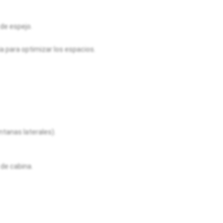
de espejo.
a para optimizar los espacios.
tanas laterales).
de cabina.