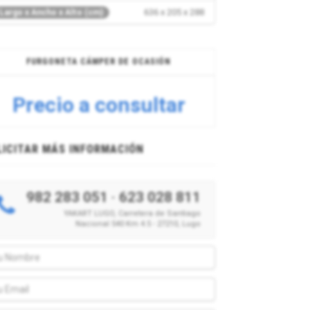
636 x 205 x 288
Largo x Ancho x Alto (cm)
FURGONETA CÁMPER DE OCASIÓN
Precio a consultar
LICITAR MÁS INFORMACIÓN
982 283 051
·
623 028 811
YAKART LUGO, Carretera de Santiago
Nacional 540 Km 4.5 - 27210, Lugo