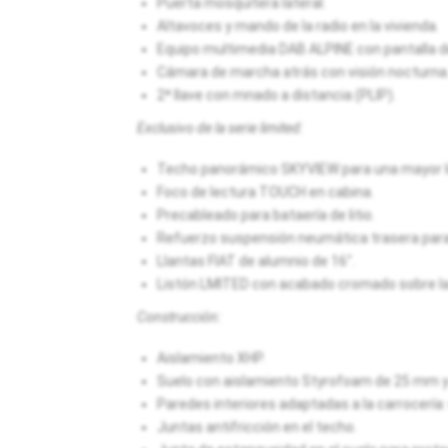
Puerta mosquitera lateral.
Altavoces y mando de la radio en la vivienda.
Equipo multimedia DAB ALPINE con pantalla 
Cámara de marcha atrás con visión nocturna
2ª llave con mnado a distancia (PLIP).
Exclusivo de la serie limited:
Techo panorámico SKYVIEW para una mayor lu
Foco de lectura TOUCH en cabina.
Precableado para bataería de litio.
Refuerzo suspensión neumática trasera para
Llantas FIAT de alumnio de 16".
Listón LMITED con acabado cromado sobre la 
Construcción:
Aislamiento XHP.
Suelo con aislamiento Styrofoam de 25 mm y 
Paredes interiores adaptadas a la carrocería
Juntas antifricción en el techo.