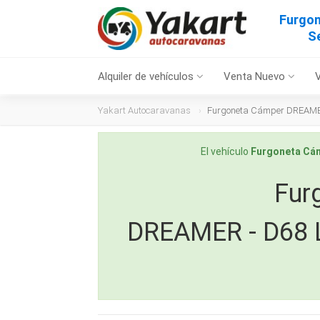
Furgo
S
Alquiler de vehículos
Venta Nuevo
Yakart Autocaravanas
Furgoneta Cámper DREAMER 
El vehículo
Furgoneta Cá
Fur
DREAMER - D68 L