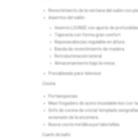
Revestimiento de la ventana del salón con ple
Asientos del salón.
Asiento LOUNGE con ajuste de profundida
Tapicería con forma gran confort.
Reposacabezas regulable en altura.
Banda de revestimiento de madera.
Retroiluminación lateral.
Almacenamiento bajo la mesa.
Precableado para televisor.
Cocina:
Portaespecias.
Maxi fregadero de acero inoxidable liso con tap
Grifo de cocina de cristal templado serigrafi
extensión de la encimera.
Nueva cesta metálica portabotellas.
Cuarto de baño: