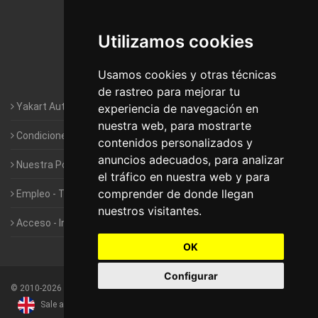
Autocaravanas Yakart Lugo
Utilizamos cookies
Autocaravanas Yakart Valencia
Usamos cookies y otras técnicas
Autocaravanas Yakart Vitoria
de rastreo para mejorar tu
Yakart Autocaravanas · La empresa
experiencia de navegación en
nuestra web, para mostrarte
Condiciones de Alquiler de Yakart
contenidos personalizados y
anuncios adecuados, para analizar
Nuestra Política de Privacidad
el tráfico en nuestra web y para
comprender de donde llegan
Empleo - Trabaja con nosotros
nuestros visitantes.
Acceso - Intranet de Franquiciados
OK
Configurar
©
2010-2026
Yakart Autocaravanas · Todos los derechos reservados
Sale and rentals of motorhomes
Alquiler y Venta de