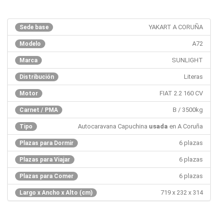
YAKART A CORUÑA
Sede base
A72
Modelo
SUNLIGHT
Marca
Literas
Distribución
FIAT 2.2 160 CV
Motor
B / 3500kg
Carnet / PMA
Autocaravana Capuchina
usada
en A Coruña
Tipo
6 plazas
Plazas para Dormir
6 plazas
Plazas para Viajar
6 plazas
Plazas para Comer
719 x 232 x 314
Largo x Ancho x Alto (cm)