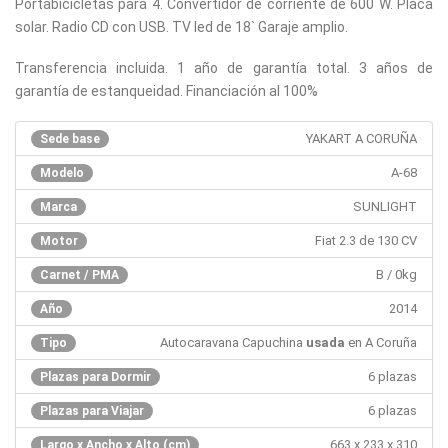
Portabicicletas para 4. Convertidor de corriente de 600 W. Placa
solar. Radio CD con USB. TV led de 18` Garaje amplio.
Transferencia incluida. 1 año de garantía total. 3 años de
garantía de estanqueidad. Financiación al 100%
YAKART A CORUÑA
Sede base
A-68
Modelo
SUNLIGHT
Marca
Fiat 2.3 de 130 CV
Motor
B / 0kg
Carnet / PMA
2014
Año
Autocaravana Capuchina
usada
en A Coruña
Tipo
6 plazas
Plazas para Dormir
6 plazas
Plazas para Viajar
663 x 233 x 310
Largo x Ancho x Alto (cm)