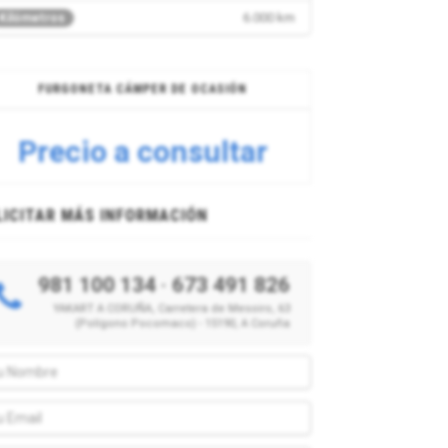
6.000 km
Kilómetros
FURGONETA CÁMPER DE OCASIÓN
Precio a consultar
LICITAR MÁS INFORMACIÓN
981 100 134
·
673 491 826
YAKART A CORUÑA, Carretera de Mesoiro, 63
(Polígono Pocomaco) - 15190, A Coruña