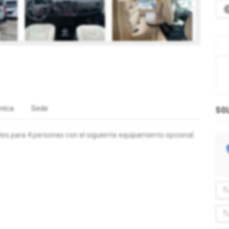
nica
Sede
SO
s para 4 personas con el siguiente equipamiento opcional: