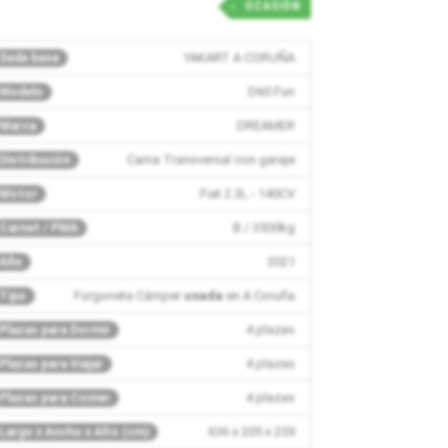
OCASIÓN
YAKART A CORUÑA
Sede base
D60 Fun
Modelo
DREAMER
Marca
Cama Transversal con garaje
Distribución
Fiat 2.3L - 140CV
Motor
B / 3500kg
Carnet / PMA
2021
Año
Furgoneta Cámper
usada
en A Coruña
Tipo
4 plazas
Plazas para Dormir
4 plazas
Plazas para Viajar
4 plazas
Plazas para Comer
636 x 205 x 259
Largo x Ancho x Alto (cm)