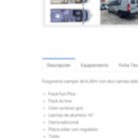
Descripción
Equipamiento
Ficha Téc
Furgoneta camper de 6,36m con dos camas doble
Pack Fun Plus
Pack Active
Color exterior gris
Llantas de aluminio 16"
Cama adicional
Placa solar con regulador
Toldo