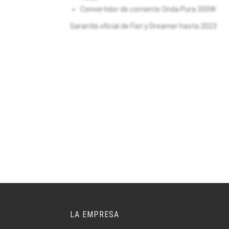
Convertidor de corriente Onda Pura 350W
Garantía oficial de Fiat y Dreamer hasta 2023
LA EMPRESA