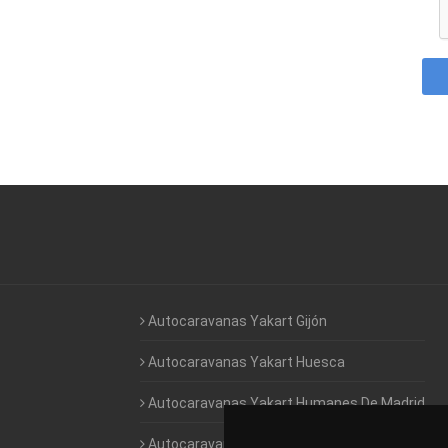
Autocaravanas Yakart Gijón
Autocaravanas Yakart Huesca
Autocaravanas Yakart Humanes De Madrid
Autocaravanas Yakart Jaén