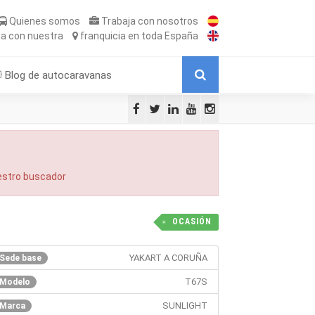
Quienes somos
Trabaja
con nosotros
ta
con nuestra
franquicia
en toda España
Blog de autocaravanas
uestro buscador
OCASIÓN
YAKART A CORUÑA
Sede base
T67S
Modelo
SUNLIGHT
Marca