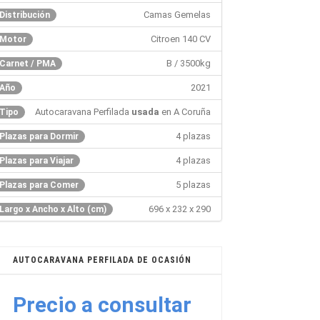
Camas Gemelas
Distribución
Citroen 140 CV
Motor
B / 3500kg
Carnet / PMA
2021
Año
Autocaravana Perfilada
usada
en A Coruña
Tipo
4 plazas
Plazas para Dormir
4 plazas
Plazas para Viajar
5 plazas
Plazas para Comer
696 x 232 x 290
Largo x Ancho x Alto (cm)
AUTOCARAVANA PERFILADA DE OCASIÓN
Precio a consultar