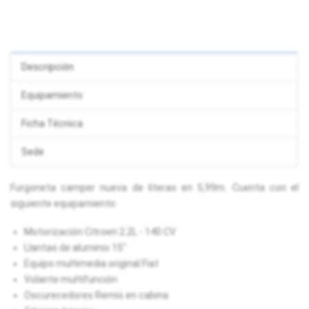
Descripción
Equipamiento
Ficha Técnica
Sede
Furgoneta camper nueva de literas en 5,99m. Cuenta con el
siguiente equipamiento:
Motorización Citroen 2.2L - 140 CV
Llantas de aluminio 15"
Equipo multimedia original Fiat
Volante multifunción
Oscurecedores Remis en cabina