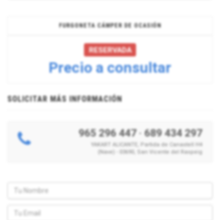
FURGONETA CÁMPER DE OCASIÓN
RESERVADA
Precio a consultar
SOLICITAR MÁS INFORMACIÓN
965 296 447
·
689 434 297
YAKART ALICANTE, Partida de Canastell H4
(Nave) - 03690, San Vicente del Raspeig