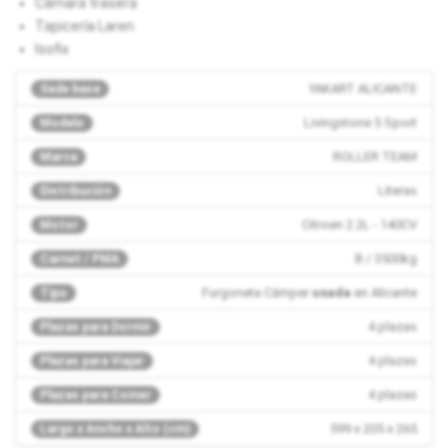
Cámara trasera
Tapicería Laren
Isofix
YAKART ALICANTE
Sede base
Livingstone 5 Sport
Modelo
ROLLER TEAM
Marca
Literas
Distribución
Citroen 2.2L - 140CV
Motor
B / 3500kg
Carnet / PMA
Furgoneta Cámper
usada
en Alicante
Tipo
4 plazas
Plazas para Dormir
4 plazas
Plazas para Viajar
4 plazas
Plazas para Comer
599 x 205 x 265
Largo x Ancho x Alto (cm)