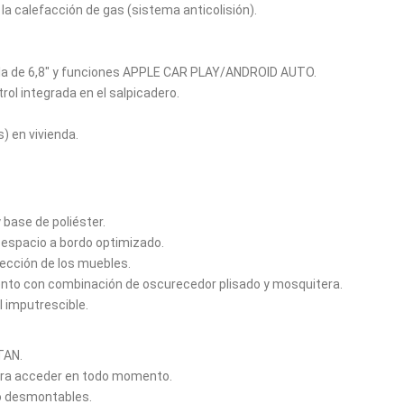
la calefacción de gas (sistema anticolisión).
a de 6,8" y funciones APPLE CAR PLAY/ANDROID AUTO.
ol integrada en el salpicadero.
) en vivienda.
base de poliéster.
: espacio a bordo optimizado.
ección de los muebles.
iento con combinación de oscurecedor plisado y mosquitera.
 imputrescible.
TAN.
para acceder en todo momento.
o desmontables.