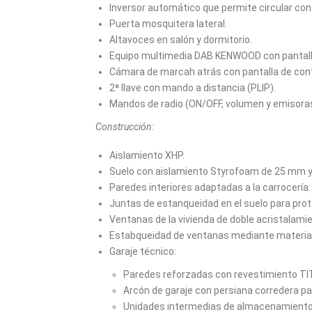
Inversor automático que permite circular con 
Puerta mosquitera lateral.
Altavoces en salón y dormitorio.
Equipo multimedia DAB KENWOOD con pantall
Cámara de marcah atrás con pantalla de contr
2ª llave con mando a distancia (PLIP).
Mandos de radio (ON/OFF, volumen y emisoras
Construcción:
Aislamiento XHP.
Suelo con aislamiento Styrofoam de 25 mm y 
Paredes interiores adaptadas a la carrocería
Juntas de estanqueidad en el suelo para prot
Ventanas de la vivienda de doble acristalam
Estabqueidad de ventanas mediante material
Garaje técnico:
Paredes reforzadas con revestimiento TI
Arcón de garaje con persiana corredera 
Unidades intermedias de almacenamient