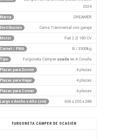
2024
DREAMER
Marca
Cama Transversal con garaje
Distribución
Fiat 2.2l 180 CV
Motor
B / 3500kg
Carnet / PMA
Furgoneta Cámper
usada
en A Coruña
Tipo
4 plazas
Plazas para Dormir
4 plazas
Plazas para Viajar
4 plazas
Plazas para Comer
636 x 205 x 288
Largo x Ancho x Alto (cm)
FURGONETA CÁMPER DE OCASIÓN