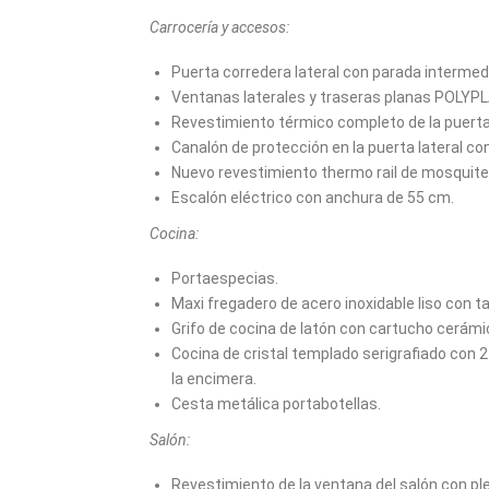
Carrocería y accesos:
Puerta corredera lateral con parada intermed
Ventanas laterales y traseras planas POLYPL
Revestimiento térmico completo de la puerta 
Canalón de protección en la puerta lateral co
Nuevo revestimiento thermo rail de mosquitera
Escalón eléctrico con anchura de 55 cm.
Cocina:
Portaespecias.
Maxi fregadero de acero inoxidable liso con tap
Grifo de cocina de latón con cartucho cerámi
Cocina de cristal templado serigrafiado con 
la encimera.
Cesta metálica portabotellas.
Salón:
Revestimiento de la ventana del salón con ple