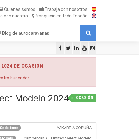
Quienes somos
Trabaja
con nosotros
ta
con nuestra
franquicia
en toda España
Blog de autocaravanas
 2024 DE OCASIÓN
uestro buscador
ect Modelo 2024
OCASIÓN
YAKART A CORUÑA
Sede base
CamperVan XL Limited Select Modelo
Modelo