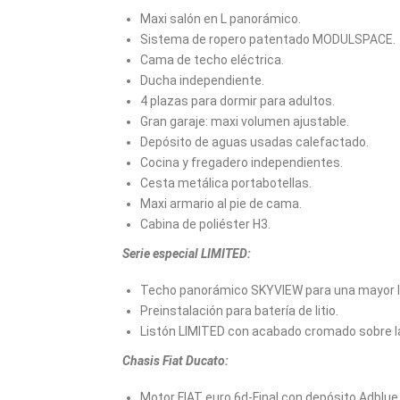
Maxi salón en L panorámico.
Sistema de ropero patentado MODULSPACE.
Cama de techo eléctrica.
Ducha independiente.
4 plazas para dormir para adultos.
Gran garaje: maxi volumen ajustable.
Depósito de aguas usadas calefactado.
Cocina y fregadero independientes.
Cesta metálica portabotellas.
Maxi armario al pie de cama.
Cabina de poliéster H3.
Serie especial LIMITED:
Techo panorámico SKYVIEW para una mayor lu
Preinstalación para batería de litio.
Listón LIMITED con acabado cromado sobre la 
Chasis Fiat Ducato:
Motor FIAT euro 6d-Final con depósito Adblue