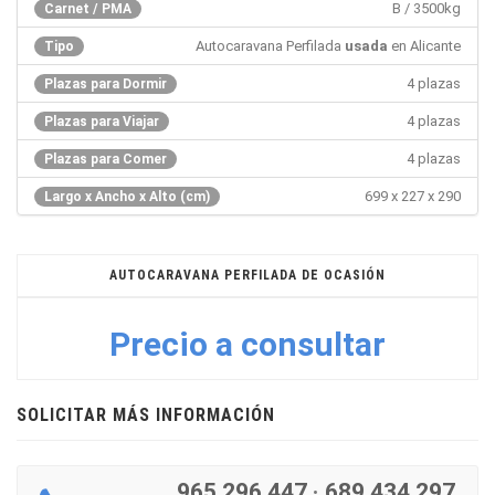
B / 3500kg
Carnet / PMA
Autocaravana Perfilada
usada
en Alicante
Tipo
4 plazas
Plazas para Dormir
4 plazas
Plazas para Viajar
4 plazas
Plazas para Comer
699 x 227 x 290
Largo x Ancho x Alto (cm)
AUTOCARAVANA PERFILADA DE OCASIÓN
Precio a consultar
SOLICITAR MÁS INFORMACIÓN
965 296 447
·
689 434 297