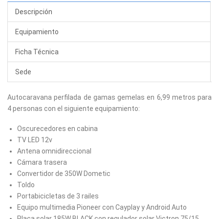
Descripción
Equipamiento
Ficha Técnica
Sede
Autocaravana perfilada de gamas gemelas en 6,99 metros para
4 personas con el siguiente equipamiento:
Oscurecedores en cabina
TV LED 12v
Antena omnidireccional
Cámara trasera
Convertidor de 350W Dometic
Toldo
Portabicicletas de 3 railes
Equipo multimedia Pioneer con Cayplay y Android Auto
Placa solar 185W BLACK con regulador solar Victron 75/15