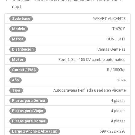
mppt
YAKART ALICANTE
Sede base
T 670 S
Modelo
SUNLIGHT
Marca
Camas Gemelas
Distribución
Ford 2.0 L - 155 CV cambio automático
Motor
B / 3500kg
Carnet / PMA
2024
Año
Autocaravana Perfilada
usada
en Alicante
Tipo
4 plazas
Plazas para Dormir
4 plazas
Plazas para Viajar
4 plazas
Plazas para Comer
699 x 232 x 293
Largo x Ancho x Alto (cm)