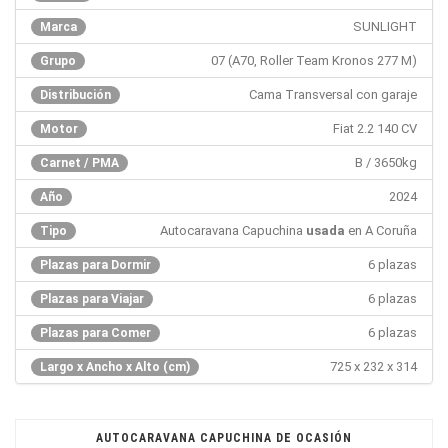
SUNLIGHT
Marca
07 (A70, Roller Team Kronos 277 M)
Grupo
Cama Transversal con garaje
Distribución
Fiat 2.2 140 CV
Motor
B / 3650kg
Carnet / PMA
2024
Año
Autocaravana Capuchina
usada
en A Coruña
Tipo
6 plazas
Plazas para Dormir
6 plazas
Plazas para Viajar
6 plazas
Plazas para Comer
725 x 232 x 314
Largo x Ancho x Alto (cm)
AUTOCARAVANA CAPUCHINA DE OCASIÓN