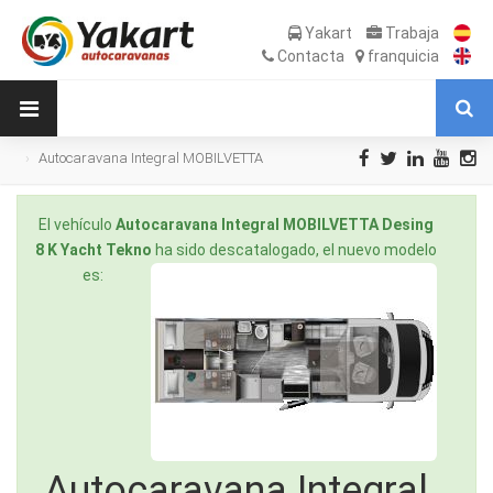
Yakart
Trabaja
Contacta
franquicia
Autocaravana Integral MOBILVETTA
Desing 8 K Yacht Tekno de Ocasión
El vehículo
Autocaravana Integral MOBILVETTA Desing
8 K Yacht Tekno
ha sido descatalogado, el nuevo modelo
es:
Autocaravana Integral