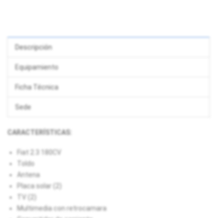
Descripción
Equipamiento
Ficha Técnica
Sede
CARACTERÍSTICAS:
Fiat 2.3 180CV
Toldo
Antena
Placa solar (2)
TV (2)
Multimedia con retrocamara