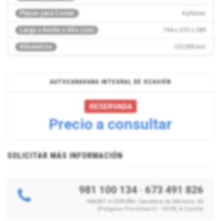
4 plazas
Plazas para Comer
744 x 235 x 289
Largo x Ancho x Alto (cm)
125.000 km
Kilómetros
AUTOCARAVANA INTEGRAL DE OCASIÓN
RESERVADA
Precio a consultar
SOLICITAR MÁS INFORMACIÓN
981 100 134
·
673 491 826
YAKART A CORUÑA, Carretera de Mesoiro, 63
(Polígono Pocomaco) - 15190, A Coruña