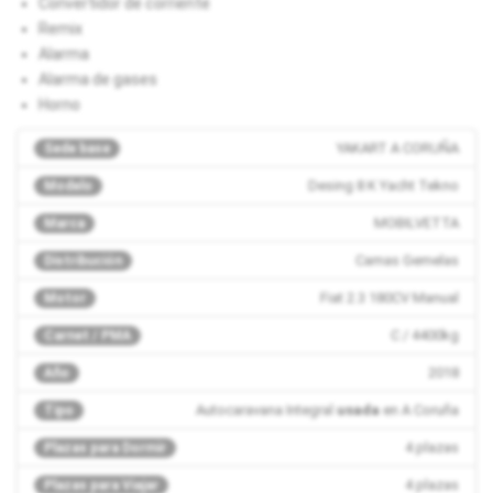
Convertidor de corriente
Remix
Alarma
Alarma de gases
Horno
YAKART A CORUÑA
Sede base
Desing 8 K Yacht Tekno
Modelo
MOBILVETTA
Marca
Camas Gemelas
Distribución
Fiat 2.3 180CV Manual
Motor
C / 4400kg
Carnet / PMA
2018
Año
Autocaravana Integral
usada
en A Coruña
Tipo
4 plazas
Plazas para Dormir
4 plazas
Plazas para Viajar