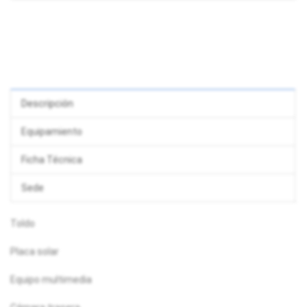
Descripción
Equipamiento
Ficha Técnica
Sede
Toldo
Placa solar
Equipo multimedia