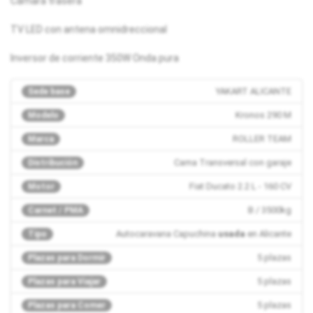
Cámara trasera
TV LED con antena omnidreccional
Inversor de corriente 350W Onda pura
YAKART ALICANTE
Sede base
Kronos 290 M
Modelo
ROLLER TEAM
Marca
Cama Transversal con garaje
Distribución
Fiat Ducato 2.2 L - 160 CV
Motor
B / 3500kg
Carnet / PMA
Autocaravana Capuchina
usada
en Alicante
Tipo
5 plazas
Plazas para Dormir
5 plazas
Plazas para Viajar
5 plazas
Plazas para Comer