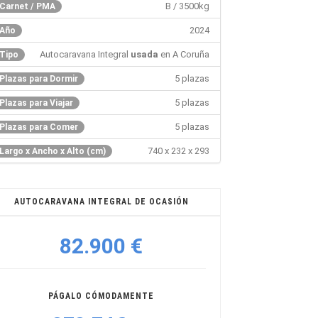
B / 3500kg
Carnet / PMA
2024
Año
Autocaravana Integral
usada
en A Coruña
Tipo
5 plazas
Plazas para Dormir
5 plazas
Plazas para Viajar
5 plazas
Plazas para Comer
740 x 232 x 293
Largo x Ancho x Alto (cm)
AUTOCARAVANA INTEGRAL DE OCASIÓN
82.900 €
PÁGALO CÓMODAMENTE