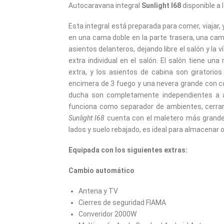
Autocaravana integral
Sunlight I68
disponible a 
Esta integral está preparada para comer, viajar
en una cama doble en la parte trasera, una cam
asientos delanteros, dejando libre el salón y l
extra individual en el salón. El salón tiene un
extra, y los asientos de cabina son giratorio
encimera de 3 fuego y una nevera grande con co
ducha son completamente independientes a am
funciona como separador de ambientes, cerrand
Sunlight I68
cuenta con el maletero más grande 
lados y suelo rebajado, es ideal para almacenar 
Equipada con los siguientes extras:
Cambio automático
Antena y TV
Cierres de seguridad FIAMA
Converidor 2000W