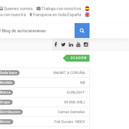
Quienes somos
Trabaja
con nosotros
ta
con nuestra
franquicia
en toda España
Blog de autocaravanas
OCASIÓN
YAKART A CORUÑA
Sede base
I68
Modelo
SUNLIGHT
Marca
09 (I68, I69L)
Grupo
Camas Gemelas
Distribución
Fiat Ducato 180CV
Motor