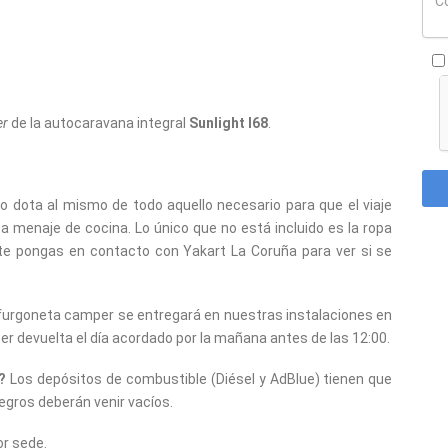
er
de la autocaravana integral
Sunlight I68
.
lo dota al mismo de todo aquello necesario para que el viaje
a menaje de cocina. Lo único que no está incluido es la ropa
e pongas en contacto con Yakart La Coruña para ver si se
furgoneta camper se entregará en nuestras instalaciones en
ser devuelta el día acordado por la mañana antes de las 12:00.
?
Los depósitos de combustible (Diésel y AdBlue) tienen que
negros deberán venir vacíos.
or sede.