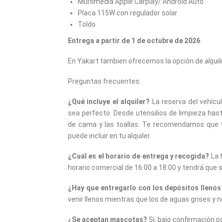
Multimedia Apple Carplay/ Android Auto
Placa 115W con regulador solar
Toldo
Entrega a partir de 1 de octubre de 2026
En Yakart tambien ofrecemos la opción de
alquil
Preguntas frecuentes:
¿Qué incluye el alquiler?
La reserva del vehícu
sea perfecto. Desde utensilios de limpieza hast
de cama y las toallas. Te recomendamos que t
puede incluir en tu alquiler.
¿Cuál es el horario de entrega y recogida?
La 
horario comercial de 16:00 a 18:00 y tendrá que 
¿Hay que entregarlo con los depósitos llenos
venir llenos mientras que los de aguas grises y 
¿Se aceptan mascotas?
Si, bajo confirmación p