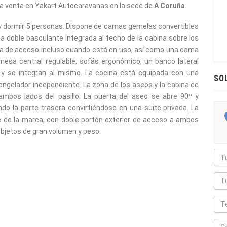
la venta en Yakart Autocaravanas en la sede de
A Coruña
.
, y dormir 5 personas. Dispone de camas gemelas convertibles
a doble basculante integrada al techo de la cabina sobre los
a vía de acceso incluso cuando está en uso, así como una cama
a mesa central regulable, sofás ergonómico, un banco lateral
s y se integran al mismo. La cocina está equipada con una
SO
ngelador independiente. La zona de los aseos y la cabina de
bos lados del pasillo. La puerta del aseo se abre 90º y
o la parte trasera convirtiéndose en una suite privada. La
de la marca, con doble portón exterior de acceso a ambos
objetos de gran volumen y peso.