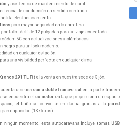
sión
y asistencia de mantenimiento de carril.
ertencia de conducción en sentido contrario.
acilita elestacionamiento.
ticos
para mayor seguridad en la carretera.
pantalla táctil de 12 pulgadas para un viaje conectado.
 módem 5G con actualizaciones inalámbricas.
 negro para un look moderno.
idad en cualquier estación.
ra una visibilidad perfecta en cualquier clima.
Kronos 291 TL Fit
a la venta en nuestra sede de Gijón.
t cuenta con una
cama doble transversal
en la parte trasera
ra se encuentra el
comedor en L
que proporciona un espacio
spacio, el baño se convierte en ducha gracias a la
pared
gran capacidad (137 litros).
d en ningún momento, esta autocaravana incluye
tomas USB