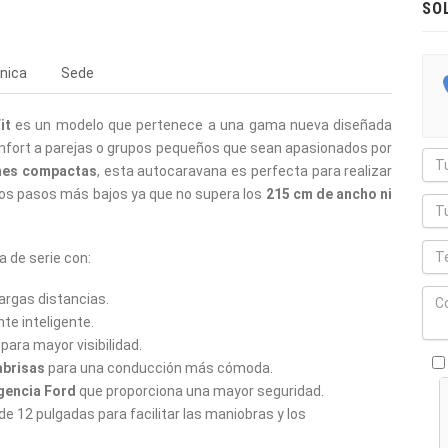
SO
nica
Sede
it
es un modelo que pertenece a una gama nueva diseñada
nfort a parejas o grupos pequeños que sean apasionados por
nes compactas
, esta autocaravana es perfecta para realizar
los pasos más bajos ya que no supera los
215 cm de ancho ni
 de serie con:
 largas distancias.
te inteligente.
para mayor visibilidad.
abrisas
para una conducción más cómoda.
gencia Ford
que proporciona una mayor seguridad.
e 12 pulgadas para facilitar las maniobras y los