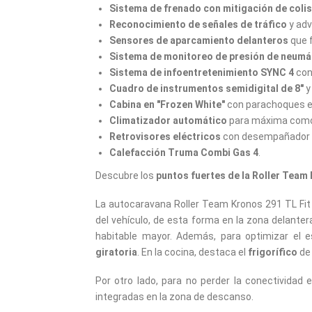
Sistema de frenado con mitigación de coli
Reconocimiento de señales de tráfico
y adv
Sensores de aparcamiento delanteros
que f
Sistema de monitoreo de presión de neumá
Sistema de infoentretenimiento SYNC 4
con 
Cuadro de instrumentos semidigital de 8"
y
Cabina en "Frozen White"
con parachoques en
Climatizador automático
para máxima comod
Retrovisores eléctricos
con desempañador pa
Calefacción Truma Combi Gas 4
.
Descubre los
puntos fuertes de la Roller Team 
La autocaravana Roller Team Kronos 291 TL Fi
del vehículo, de esta forma en la zona delante
habitable mayor. Además, para optimizar el e
giratoria
. En la cocina, destaca el
frigorífico
de 
Por otro lado, para no perder la conectivida
integradas en la zona de descanso.