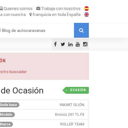
Quienes somos
Trabaja
con nosotros
ta
con nuestra
franquicia
en toda España
Blog de autocaravanas
IÓN
uestro buscador
 de Ocasión
OCASIÓN
YAKART GIJÓN
Sede base
Kronos 291 TL Fit
Modelo
ROLLER TEAM
Marca