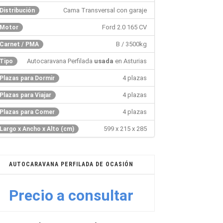
Cama Transversal con garaje
Distribución
Ford 2.0 165 CV
Motor
B / 3500kg
Carnet / PMA
Autocaravana Perfilada
usada
en Asturias
Tipo
4 plazas
Plazas para Dormir
4 plazas
Plazas para Viajar
4 plazas
Plazas para Comer
599 x 215 x 285
Largo x Ancho x Alto (cm)
AUTOCARAVANA PERFILADA DE OCASIÓN
Precio a consultar