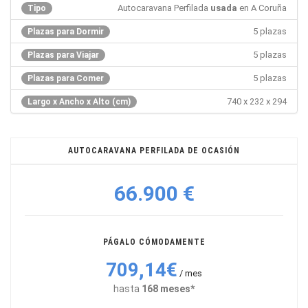
Autocaravana Perfilada
usada
en A Coruña
Tipo
5 plazas
Plazas para Dormir
5 plazas
Plazas para Viajar
5 plazas
Plazas para Comer
740 x 232 x 294
Largo x Ancho x Alto (cm)
AUTOCARAVANA PERFILADA DE OCASIÓN
66.900 €
PÁGALO CÓMODAMENTE
709,14€
/ mes
hasta
168 meses*