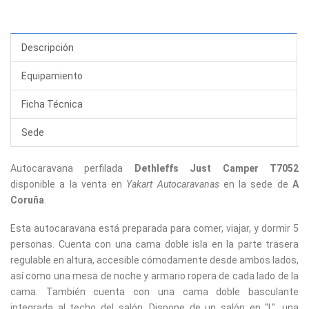
Descripción
Equipamiento
Ficha Técnica
Sede
Autocaravana perfilada
Dethleffs Just Camper T7052
disponible a la venta en
Yakart Autocaravanas
en la sede de
A
Coruña
.
Esta autocaravana está preparada para comer, viajar, y dormir 5
personas. Cuenta con una cama doble isla en la parte trasera
regulable en altura, accesible cómodamente desde ambos lados,
así como una mesa de noche y armario ropera de cada lado de la
cama. También cuenta con una cama doble basculante
integrada al techo del salón. Dispone de un salón en "L", una