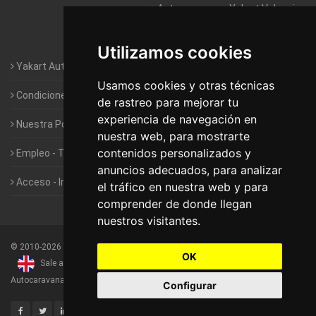
Autocaravanas Yakart Valencia
Autocaravanas Yakart Vitoria
Utilizamos cookies
Yakart Autocaravanas · La empresa
Usamos cookies y otras técnicas
Condiciones de Alquiler de Yakart
de rastreo para mejorar tu
experiencia de navegación en
Nuestra Política de Privacidad
nuestra web, para mostrarte
contenidos personalizados y
Empleo - Trabaja con nosotros
anuncios adecuados, para analizar
Acceso - Intranet de Franquiciados
el tráfico en nuestra web y para
comprender de donde llegan
nuestros visitantes.
©
2010-2026
Yakart Autocaravanas · Todos los derechos reservados
OK
Sale and rentals of motorhomes
Alquiler y Venta de
Autocaravanas
Configurar