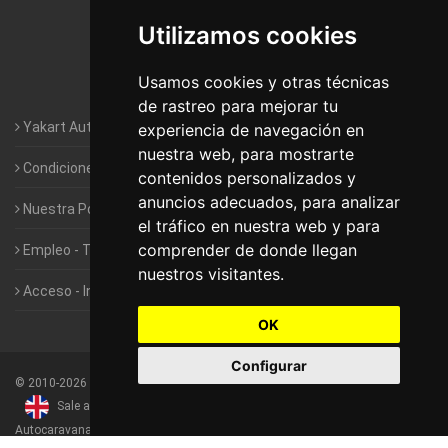
Autocaravanas Yakart Lugo
Utilizamos cookies
Autocaravanas Yakart Valencia
Usamos cookies y otras técnicas
Autocaravanas Yakart Vitoria
de rastreo para mejorar tu
Yakart Autocaravanas · La empresa
experiencia de navegación en
nuestra web, para mostrarte
Condiciones de Alquiler de Yakart
contenidos personalizados y
anuncios adecuados, para analizar
Nuestra Política de Privacidad
el tráfico en nuestra web y para
comprender de donde llegan
Empleo - Trabaja con nosotros
nuestros visitantes.
Acceso - Intranet de Franquiciados
OK
Configurar
©
2010-2026
Yakart Autocaravanas · Todos los derechos reservados
Sale and rentals of motorhomes
Alquiler y Venta de
Autocaravanas