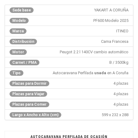
YAKART A CORUÑA
Sede base
PF600 Modelo 2025
Modelo
ITINEO
Marca
Cama Francesa
Distribución
Peugot 2.2 l 140CV cambio automático
Motor
B / 3500kg
Carnet / PMA
Autocaravana Perfilada
usada
en A Coruña
Tipo
4 plazas
Plazas para Dormir
4 plazas
Plazas para Viajar
4 plazas
Plazas para Comer
599 x 232 x 288
Largo x Ancho x Alto (cm)
AUTOCARAVANA PERFILADA DE OCASIÓN