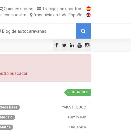
Quienes somos
Trabaja
con nosotros
ta
con nuestra
franquicia
en toda España
Blog de autocaravanas
uestro buscador
OCASIÓN
YAKART LUGO
Sede base
Family Van
Modelo
DREAMER
Marca