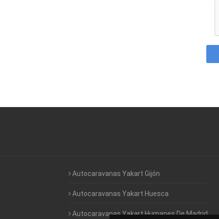
Autocaravanas Yakart Gijón
Autocaravanas Yakart Huesca
Autocaravanas Yakart Humanes De Madrid