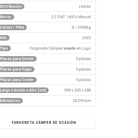
Literas
Distribución
2.2 FIAT 140Cv Manual
Motor
B / 3500kg
Carnet / PMA
2023
Año
Furgoneta Cámper
usada
en Lugo
Tipo
5 plazas
Plazas para Dormir
5 plazas
Plazas para Viajar
5 plazas
Plazas para Comer
599 x 205 x 288
Largo x Ancho x Alto (cm)
28.295 km
Kilómetros
FURGONETA CÁMPER DE OCASIÓN